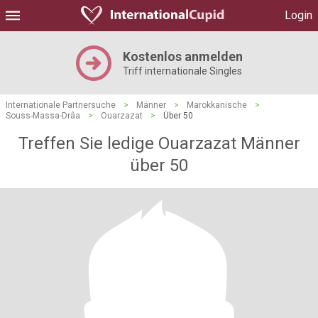
Login
Kostenlos anmelden
Triff internationale Singles
Internationale Partnersuche
>
Männer
>
Marokkanische
>
Souss-Massa-Drâa
>
Ouarzazat
>
Über 50
Treffen Sie ledige Ouarzazat Männer
über 50