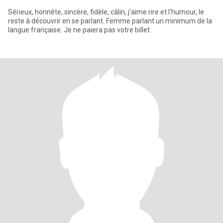
Sérieux, honnête, sincère, fidèle, câlin, j'aime rire et l'humour, le
reste à découvrir en se parlant. Femme parlant un minimum de la
langue française. Je ne paiera pas votre billet.