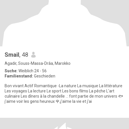
Smail
, 48
Agadir, Souss-Massa-Drâa, Marokko
Suche:
Weiblich 24 - 56
Familienstand:
Geschieden
Bon vivant Actif Romantique -La nature La musique La littérature
Les voyages La lecture Le sport Les bons films La pêche L'art
culinaire Les dîners à la chandelle ..: font partie de mon univers 🐟
j'aime voir les gens heureux 🌹,j'aime la vie et j'ai