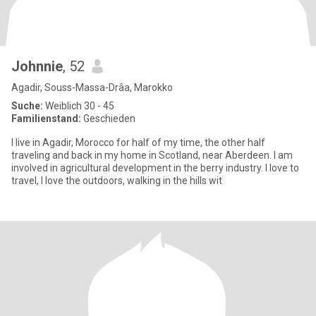
Johnnie
, 52
Agadir, Souss-Massa-Drâa, Marokko
Suche:
Weiblich 30 - 45
Familienstand:
Geschieden
I live in Agadir, Morocco for half of my time, the other half
traveling and back in my home in Scotland, near Aberdeen. I am
involved in agricultural development in the berry industry. I love to
travel, I love the outdoors, walking in the hills wit