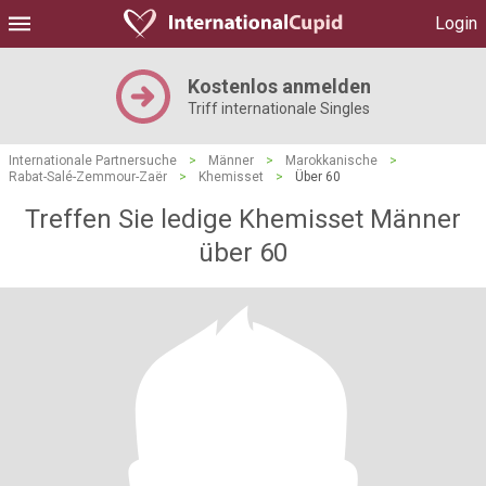
Login
Kostenlos anmelden
Triff internationale Singles
Internationale Partnersuche
>
Männer
>
Marokkanische
>
Rabat-Salé-Zemmour-Zaër
>
Khemisset
>
Über 60
Treffen Sie ledige Khemisset Männer
über 60