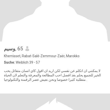
وسيم
, 65
Khemisset, Rabat-Salé-Zemmour-Zaër, Marokko
Suche:
Weiblich 39 - 57
لا يمكنني ان اتكلم عن نفسي لكن اريد ان اقول كاي انسان متفائل يحب
الخير للجميع يحلم بغذ افضل احب المطالعة والمعرفة والتعلم لان الحياة
متطلبة كثيرا خصوصا ونحن نعيش عصر الرقمنة والتكنولوجيا .