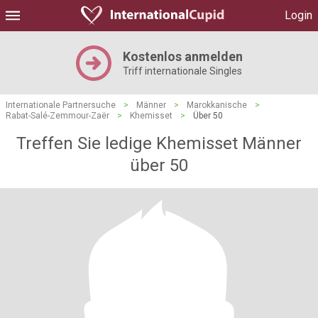
Login
Kostenlos anmelden
Triff internationale Singles
Internationale Partnersuche
>
Männer
>
Marokkanische
>
Rabat-Salé-Zemmour-Zaër
>
Khemisset
>
Über 50
Treffen Sie ledige Khemisset Männer
über 50