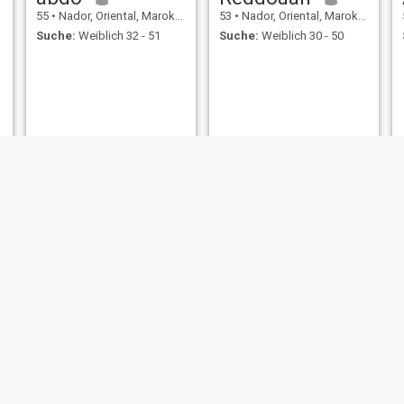
55
•
Nador, Oriental, Marokko
53
•
Nador, Oriental, Marokko
Suche:
Weiblich 32 - 51
Suche:
Weiblich 30 - 50
Mokhtar
Med
52
•
Nador, Oriental, Marokko
51
•
Nador, Oriental, Marokko