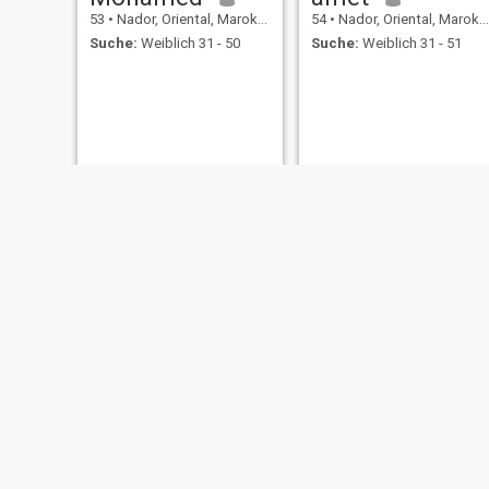
53
•
Nador, Oriental, Marokko
54
•
Nador, Oriental, Marokko
Suche:
Weiblich 31 - 50
Suche:
Weiblich 31 - 51
Abdou
Aziz
53
•
Nador, Oriental, Marokko
56
•
Nador, Oriental, Marokko