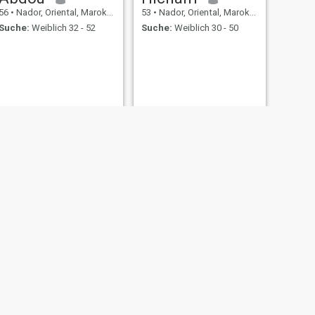
56
•
Nador, Oriental, Marokko
53
•
Nador, Oriental, Marokko
Suche:
Weiblich 32 - 52
Suche:
Weiblich 30 - 50
WEITER
Mustapha
54
•
Nador, Oriental, Marokko