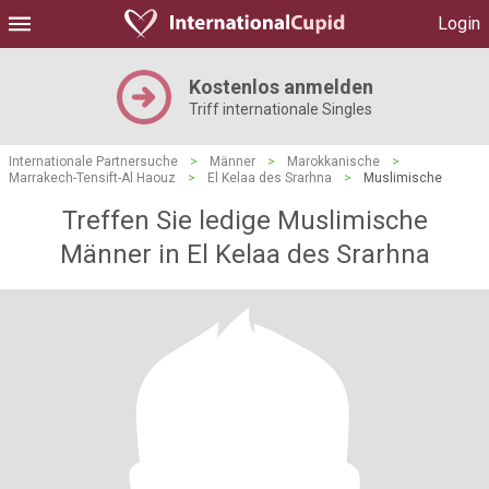
Login
Kostenlos anmelden
Triff internationale Singles
Internationale Partnersuche
>
Männer
>
Marokkanische
>
Marrakech-Tensift-Al Haouz
>
El Kelaa des Srarhna
>
Muslimische
Treffen Sie ledige Muslimische
Männer in El Kelaa des Srarhna