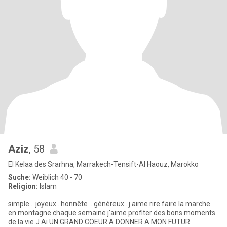
Aziz
, 58
El Kelaa des Srarhna, Marrakech-Tensift-Al Haouz, Marokko
Suche:
Weiblich 40 - 70
Religion:
Islam
simple .. joyeux.. honnête .. généreux.. j aime rire faire la marche
en montagne chaque semaine j'aime profiter des bons moments
de la vie.J Ai UN GRAND COEUR A DONNER A MON FUTUR