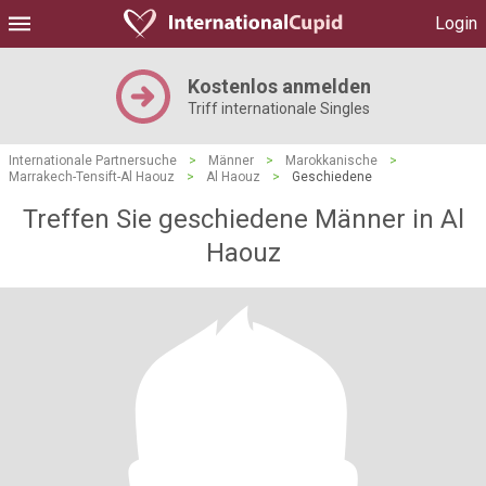
Login
Kostenlos anmelden
Triff internationale Singles
Internationale Partnersuche
>
Männer
>
Marokkanische
>
Marrakech-Tensift-Al Haouz
>
Al Haouz
>
Geschiedene
Treffen Sie geschiedene Männer in Al
Haouz