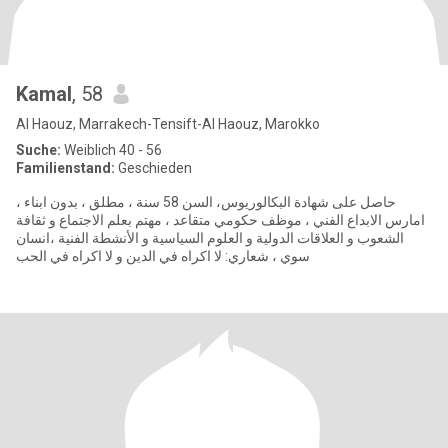
Kamal
, 58
Al Haouz, Marrakech-Tensift-Al Haouz, Marokko
Suche:
Weiblich 40 - 56
Familienstand:
Geschieden
حاصل على شهادة البكالوريوس، السن 58 سنة ، مطلق ، بدون ابناء ،
امارس الابداع الفني ، موظف حكومي متقاعد ، مهتم بعلم الاجتماع و ثقافة
الشعوب و العلاقات الدولية و العلوم السياسية و الأنشطة الفنية ،انسان
سوي ، شعاري: لا اكراه في الدين و لا اكراه في الحب