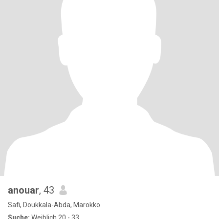
anouar
, 43
Safi, Doukkala-Abda, Marokko
Suche:
Weiblich 20 - 33