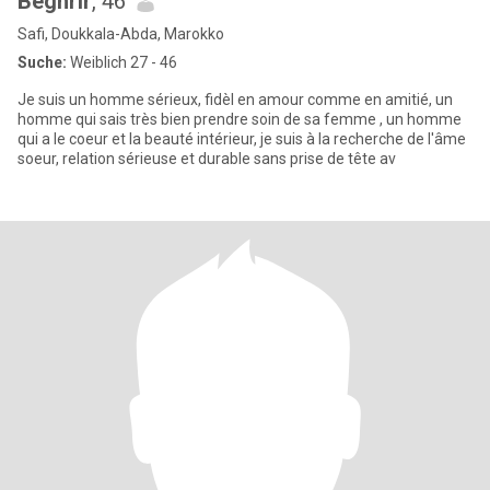
Beghrir
, 46
Safi, Doukkala-Abda, Marokko
Suche:
Weiblich 27 - 46
Je suis un homme sérieux, fidèl en amour comme en amitié, un
homme qui sais très bien prendre soin de sa femme , un homme
qui a le coeur et la beauté intérieur, je suis à la recherche de l'âme
soeur, relation sérieuse et durable sans prise de tête av