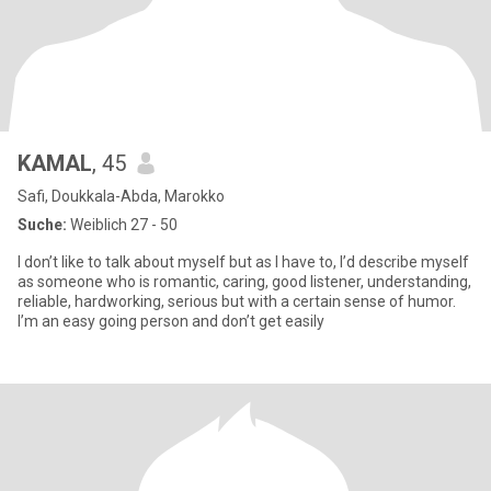
KAMAL
, 45
Safi, Doukkala-Abda, Marokko
Suche:
Weiblich 27 - 50
I don’t like to talk about myself but as I have to, I’d describe myself
as someone who is romantic, caring, good listener, understanding,
reliable, hardworking, serious but with a certain sense of humor.
I’m an easy going person and don’t get easily