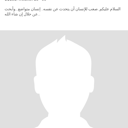
السلام عليكم..صعب للإنسان أن يتحدث عن نفسه.. إنسان متواضع...وأبحث
عن حلال إن شاء الله...