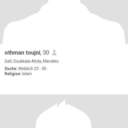
othman toujni
, 30
Safi, Doukkala-Abda, Marokko
Suche:
Weiblich 23 - 30
Religion:
Islam