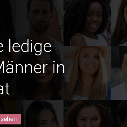
e ledige
Männer in
at
ansehen