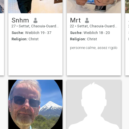
Snhm
Mrt
27
•
Settat, Chaouia-Ouardigha, Marokko
22
•
Settat, Chaouia-Ouardigha, Marokko
Suche:
Weiblich 19 - 37
Suche:
Weiblich 18 - 20
Religion:
Christ
Religion:
Christ
personne calme, assez rigolo