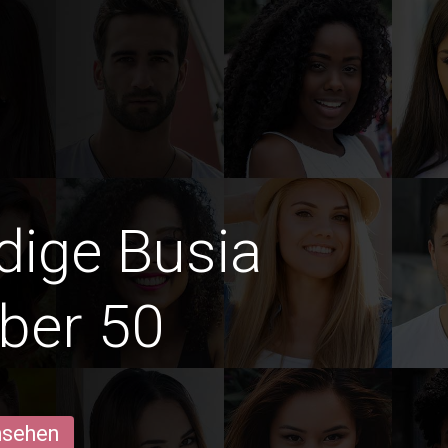
edige Busia
ber 50
ansehen