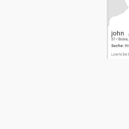
john
57
•
Busia,
Suche:
Wei
Love to be 
Über uns
Kontakt
Erfolgsgeschichten
Nutzungsbeding
This website is operated by D