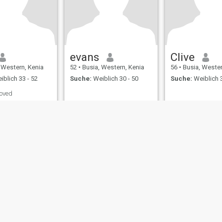
evans
Clive
 Western, Kenia
52
•
Busia, Western, Kenia
56
•
Busia, Wester
blich 33 - 52
Suche:
Weiblich 30 - 50
Suche:
Weiblich 3
loved
ungen
Rückerstattungsrichtlinien
Datenschutzerklärung
Cookie Richtlinie
D
IL MIL, INC. located at 200 Townsend St., Unit 43, San Francisco CA 94