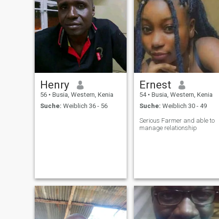
Henry
Ernest
56
•
Busia, Western, Kenia
54
•
Busia, Western, Kenia
Suche:
Weiblich 36 - 56
Suche:
Weiblich 30 - 49
Serious Farmer and able to
manage relationship