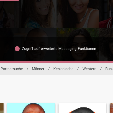
Zugriff auf erweiterte Messaging-Funktionen
e Partnersuche
/
Männer
/
Kenianische
/
Western
/
Busi