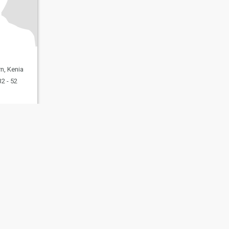
n, Kenia
2 - 52
ating Sicherheit
Inhaltsübersicht
Community-Richtlinien
107, USA, reg. number 5529030.