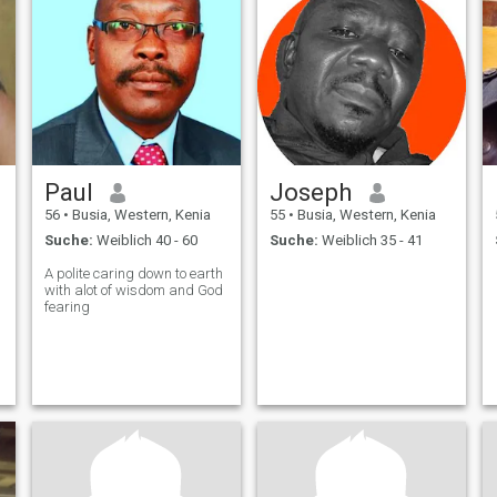
Paul
Joseph
56
•
Busia, Western, Kenia
55
•
Busia, Western, Kenia
Suche:
Weiblich 40 - 60
Suche:
Weiblich 35 - 41
A polite caring down to earth
with alot of wisdom and God
fearing