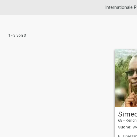
Internationale 
1 - 3 von 3
68
•
Kericho,
Suche:
Wei
Businessm