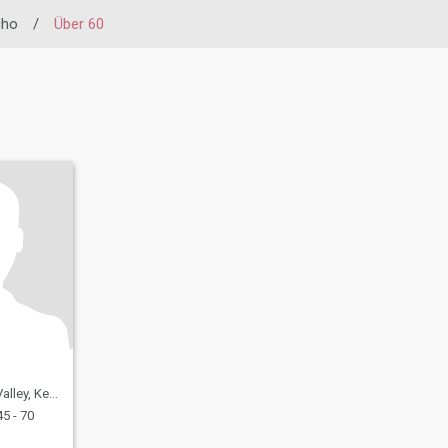
cho
/
Über 60
lley, Kenia
5 - 70