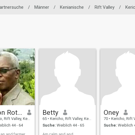
Partnersuche
/
Männer
/
Kenianische
/
Rift Valley
/
Keri
Simeon Rotich
Betty
Oney
 Rift Valley, Kenia
65
•
Kericho, Rift Valley, Kenia
70
•
Kericho, Rift Va
blich 44 - 64
Suche:
Weiblich 44 - 65
Suche:
Weiblich 4
an and farmer
Am calm and and