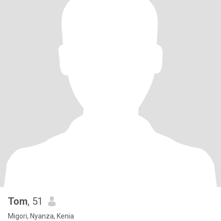
Tom
, 51
Migori, Nyanza, Kenia