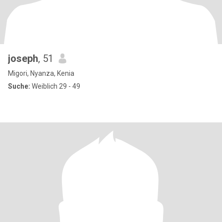
joseph
, 51
Migori, Nyanza, Kenia
Suche:
Weiblich 29 - 49