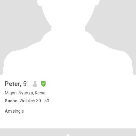
Peter
, 51
Migori, Nyanza, Kenia
Suche:
Weiblich 30 - 50
Am single