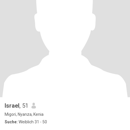
Israel
, 51
Migori, Nyanza, Kenia
Suche:
Weiblich 31 - 50