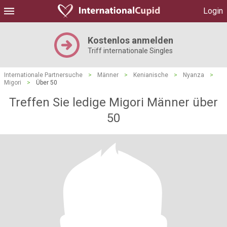
Login
Kostenlos anmelden
Triff internationale Singles
Internationale Partnersuche
>
Männer
>
Kenianische
>
Nyanza
>
Migori
>
Über 50
Treffen Sie ledige Migori Männer über
50