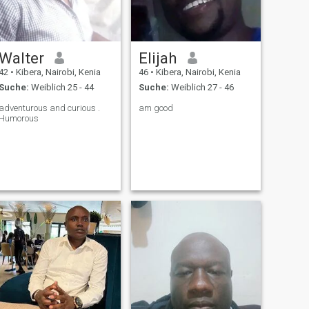
Walter
Elijah
42
•
Kibera, Nairobi, Kenia
46
•
Kibera, Nairobi, Kenia
Suche:
Weiblich 25 - 44
Suche:
Weiblich 27 - 46
adventurous and curious .
am good
Humorous