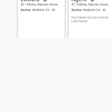
42
•
Kibera, Nairobi, Kenia
41
•
Kibera, Nairobi, Kenia
Suche:
Weiblich 35 - 45
Suche:
Weiblich 24 - 45
Kind Mean my own wards
Like friends
Elijah
John
49
•
Kibera, Nairobi, Kenia
45
•
Kibera, Nairobi, Kenia