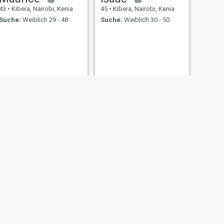
43
•
Kibera, Nairobi, Kenia
45
•
Kibera, Nairobi, Kenia
Suche:
Weiblich 29 - 48
Suche:
Weiblich 30 - 50
WEITER
Steve
48
•
Kibera, Nairobi, Kenia