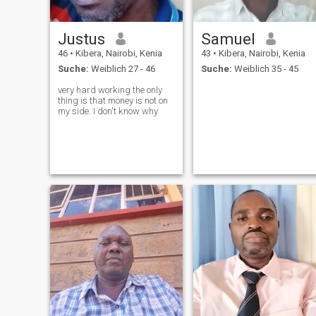
Justus
Samuel
46
•
Kibera, Nairobi, Kenia
43
•
Kibera, Nairobi, Kenia
Suche:
Weiblich 27 - 46
Suche:
Weiblich 35 - 45
very hard working the only
thing is that money is not on
my side. I don't know why