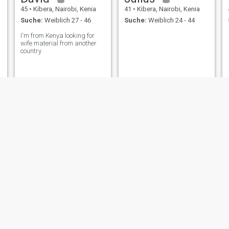
45
•
Kibera, Nairobi, Kenia
41
•
Kibera, Nairobi, Kenia
Suche:
Weiblich 27 - 46
Suche:
Weiblich 24 - 44
I'm from Kenya looking for
wife material from another
country
Sammy
Philip
45
•
Kibera, Nairobi, Kenia
41
•
Kibera, Nairobi, Kenia