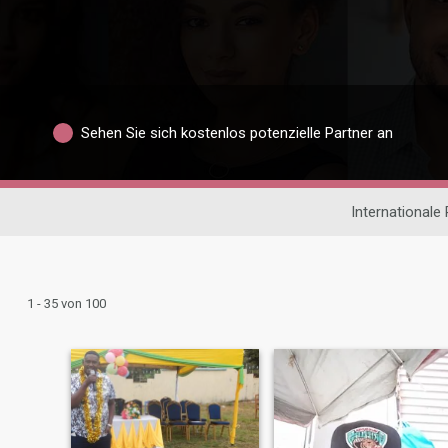
Sehen Sie sich kostenlos potenzielle Partner an
Internationale
1 - 35 von 100