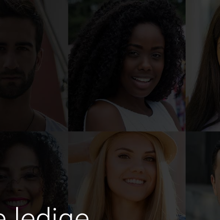
e ledige