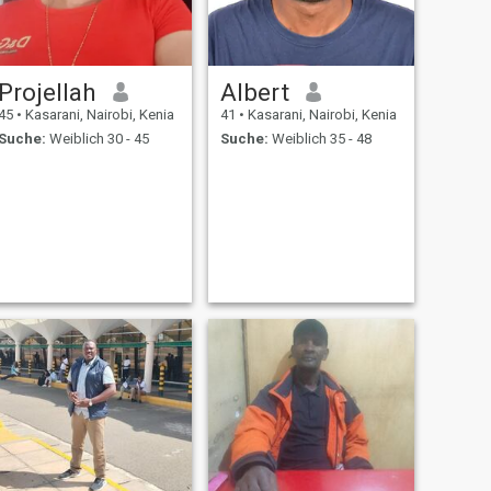
Projellah
Albert
45
•
Kasarani, Nairobi, Kenia
41
•
Kasarani, Nairobi, Kenia
Suche:
Weiblich 30 - 45
Suche:
Weiblich 35 - 48