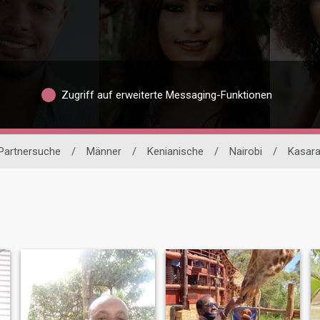
Zugriff auf erweiterte Messaging-Funktionen
 Partnersuche
/
Männer
/
Kenianische
/
Nairobi
/
Kasara