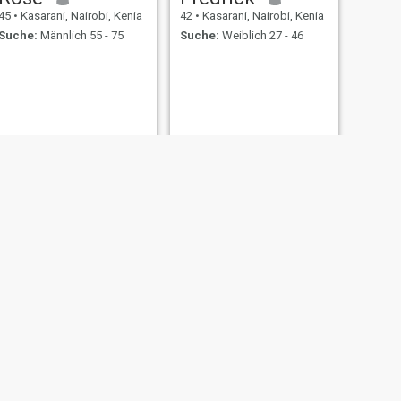
45
•
Kasarani, Nairobi, Kenia
42
•
Kasarani, Nairobi, Kenia
Suche:
Männlich 55 - 75
Suche:
Weiblich 27 - 46
NEU
WEITER
Kennymbua
41
•
Kasarani, Nairobi, Kenia