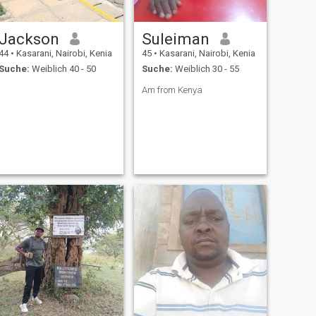
Jackson
Suleiman
44
•
Kasarani, Nairobi, Kenia
45
•
Kasarani, Nairobi, Kenia
Suche:
Weiblich 40 - 50
Suche:
Weiblich 30 - 55
Am from Kenya