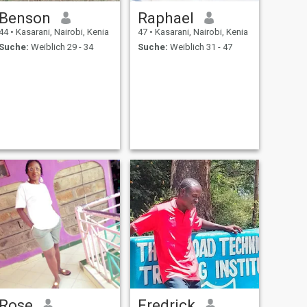
Benson
Raphael
44
•
Kasarani, Nairobi, Kenia
47
•
Kasarani, Nairobi, Kenia
Suche:
Weiblich 29 - 34
Suche:
Weiblich 31 - 47
Rose
Fredrick