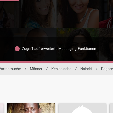
Zugriff auf erweiterte Messaging-Funktionen
 Partnersuche
/
Männer
/
Kenianische
/
Nairobi
/
Dagoret