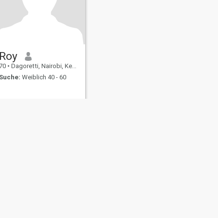
Roy
70
•
Dagoretti, Nairobi, Kenia
Suche:
Weiblich 40 - 60
ating Sicherheit
Inhaltsübersicht
Community-Richtlinien
107, USA, reg. number 5529030.