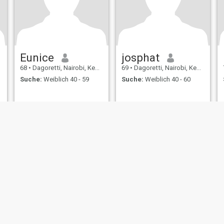
Eunice
josphat
68
•
Dagoretti, Nairobi, Kenia
69
•
Dagoretti, Nairobi, Kenia
Suche:
Weiblich 40 - 59
Suche:
Weiblich 40 - 60
ungen
Rückerstattungsrichtlinien
Datenschutzerklärung
Cookie Richtlinie
D
IL MIL, INC. located at 200 Townsend St., Unit 43, San Francisco CA 94