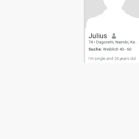
Julius
74
•
Dagoretti, Nairobi, Kenia
Suche:
Weiblich 40 - 60
I'm single and 24 years old
Über uns
Kontakt
Erfolgsgeschichten
Nutzungsbeding
This website is operated by D