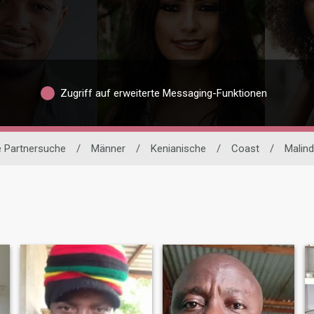
Zugriff auf erweiterte Messaging-Funktionen
e Partnersuche
/
Männer
/
Kenianische
/
Coast
/
Malind