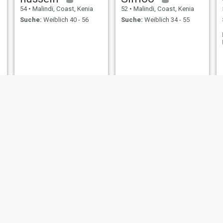
54
•
Malindi, Coast, Kenia
52
•
Malindi, Coast, Kenia
Suche:
Weiblich 40 - 56
Suche:
Weiblich 34 - 55
Anthony
Davie
51
•
Malindi, Coast, Kenia
52
•
Malindi, Coast, Kenia