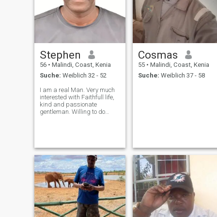
Stephen
Cosmas
56
•
Malindi, Coast, Kenia
55
•
Malindi, Coast, Kenia
Suche:
Weiblich 32 - 52
Suche:
Weiblich 37 - 58
I am a real Man. Very much
interested with Faithfull life,
kind and passionate
gentleman. Willing to do
everything practical and
enjoy my victory ,very
persistent, to hold and carry
the weakness of a woman.
Very loving gentleman to my
wife. I am