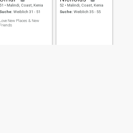
51
•
Malindi, Coast, Kenia
52
•
Malindi, Coast, Kenia
Suche:
Weiblich 31 - 51
Suche:
Weiblich 35 - 55
Love New Places & New
Friends
WEITER
Julius
57
•
Malindi, Coast, Kenia