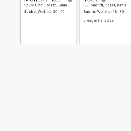
52
•
Malindi, Coast, Kenia
55
•
Malindi, Coast, Kenia
Suche:
Weiblich 30 - 49
Suche:
Weiblich 18 - 30
Living in Paradise
Philip
Chotee
55
•
Malindi, Coast, Kenia
54
•
Malindi, Coast, Kenia