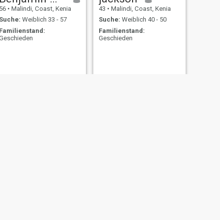
56
•
Malindi, Coast, Kenia
43
•
Malindi, Coast, Kenia
Suche:
Weiblich 33 - 57
Suche:
Weiblich 40 - 50
Familienstand:
Familienstand:
Geschieden
Geschieden
WEITER
Mdzomba
44
•
Malindi, Coast, Kenia