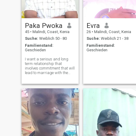
Paka Pwoka
Evra
45
•
Malindi, Coast, Kenia
26
•
Malindi, Coast, Kenia
Suche:
Weiblich 50 - 80
Suche:
Weiblich 21 - 38
Familienstand:
Familienstand:
Geschieden
Geschieden
I want a serious and long
term relationship that
involves commitment that will
lead to marriage with the
right woman for me