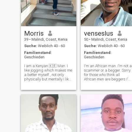
Morris
venseslus
39
•
Malindi, Coast, Kenia
50
•
Malindi, Coast, Kenia
Suche:
Weiblich 40 - 60
Suche:
Weiblich 40 - 60
Familienstand:
Familienstand:
Geschieden
Geschieden
I am a Kenyan 🇰🇪 Man. I
I'm an African man..I'm not a
like jogging which makes me
scammer or a begger. Sorry
a better myself , not only
for those who think all
physically but mentally I like
African men are beggers I'm
listening to the music and
not here to seek help from
singing, my favourite singers
anyone. I have my own mone
are Morgan Hertage family
what I need is a smile in the
and Tylor swift. I also like
house i come home from wor
watching movies,football
i see a smile and somebody