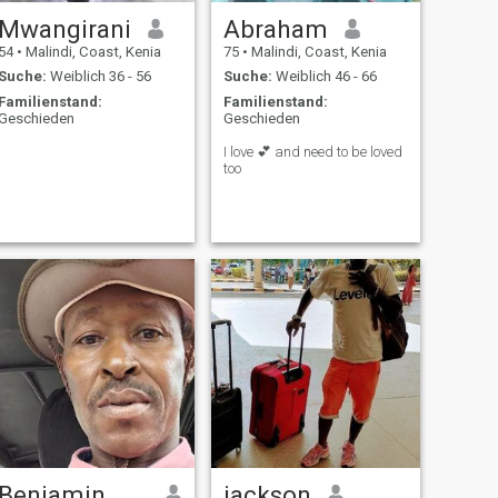
Mwangirani
Abraham
54
•
Malindi, Coast, Kenia
75
•
Malindi, Coast, Kenia
Suche:
Weiblich 36 - 56
Suche:
Weiblich 46 - 66
Familienstand:
Familienstand:
Geschieden
Geschieden
I love 💕 and need to be loved
too
Benjamin mboya
jackson