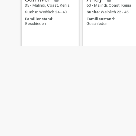
35
•
Malindi, Coast, Kenia
60
•
Malindi, Coast, Kenia
Suche:
Weiblich 24 - 43
Suche:
Weiblich 22 - 45
Familienstand:
Familienstand:
Geschieden
Geschieden
Justin
Abraham
49
•
Malindi, Coast, Kenia
74
•
Malindi, Coast, Kenia