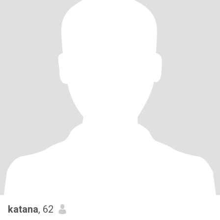
katana
, 62