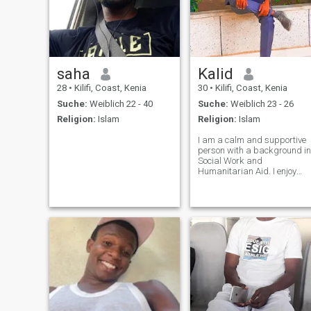
saha
Kalid
28
•
Kilifi, Coast, Kenia
30
•
Kilifi, Coast, Kenia
Suche:
Weiblich 22 - 40
Suche:
Weiblich 23 - 26
Religion:
Islam
Religion:
Islam
I am a calm and supportive
person with a background in
Social Work and
Humanitarian Aid. I enjoy
traveling, exploring new
cultures, and spending
quality time with family and
friends.