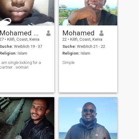
Mohamed khamisi
Mohamed
27
•
Kilifi, Coast, Kenia
22
•
Kilifi, Coast, Kenia
Suche:
Weiblich 19 - 37
Suche:
Weiblich 21 - 22
Religion:
Islam
Religion:
Islam
I am single looking for a
Simple
partner . woman