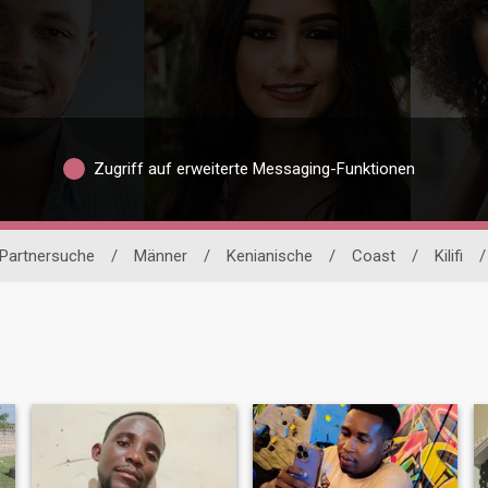
Zugriff auf erweiterte Messaging-Funktionen
 Partnersuche
/
Männer
/
Kenianische
/
Coast
/
Kilifi
/