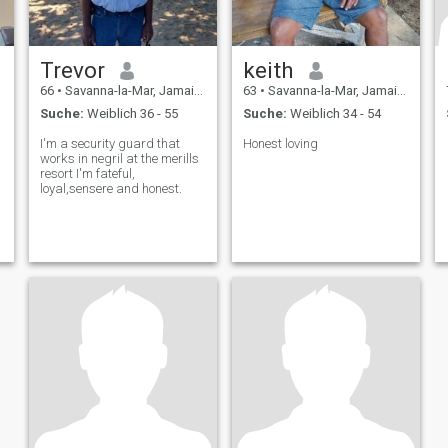
Trevor
keith
66
•
Savanna-la-Mar, Jamaica, Jamaika
63
•
Savanna-la-Mar, Jamaica, Jamaika
Suche:
Weiblich 36 - 55
Suche:
Weiblich 34 - 54
I'm a security guard that
Honest loving
works in negril at the merills
resort I'm fateful,
loyal,sensere and honest.