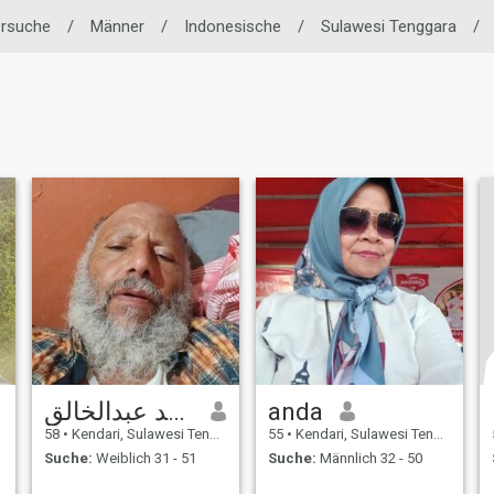
ersuche
/
Männer
/
Indonesische
/
Sulawesi Tenggara
/
محمد عبدالخالق
anda
58
•
Kendari, Sulawesi Tenggara, Indonesien
55
•
Kendari, Sulawesi Tenggara, Indonesien
Suche:
Weiblich 31 - 51
Suche:
Männlich 32 - 50