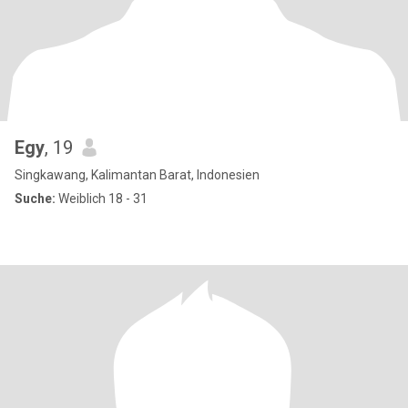
Egy
, 19
Singkawang, Kalimantan Barat, Indonesien
Suche:
Weiblich 18 - 31