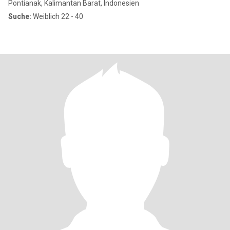
Pontianak, Kalimantan Barat, Indonesien
Suche:
Weiblich 22 - 40