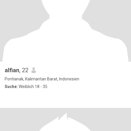
alfian
, 22
Pontianak, Kalimantan Barat, Indonesien
Suche:
Weiblich 18 - 35