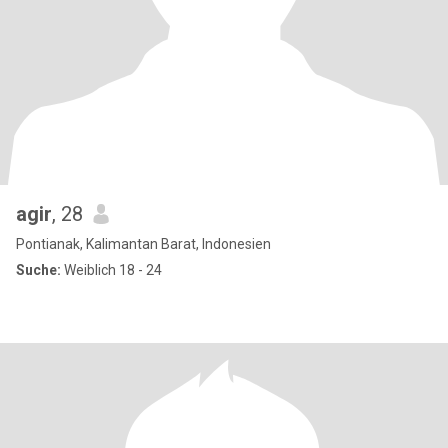
agir
, 28
Pontianak, Kalimantan Barat, Indonesien
Suche:
Weiblich 18 - 24