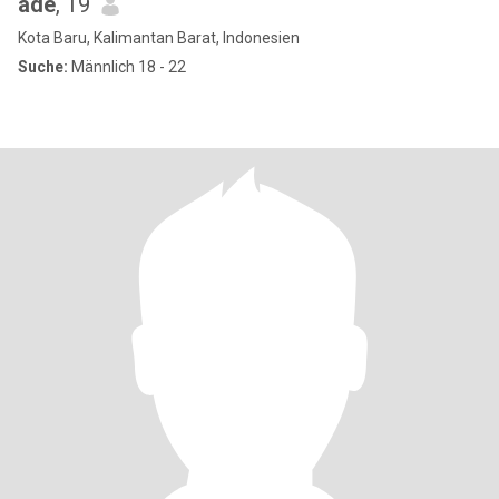
ade
, 19
Kota Baru, Kalimantan Barat, Indonesien
Suche:
Männlich 18 - 22