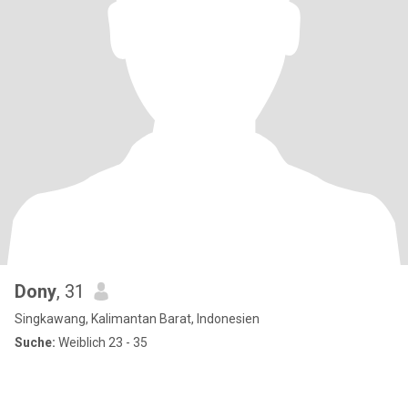
Dony
, 31
Singkawang, Kalimantan Barat, Indonesien
Suche:
Weiblich 23 - 35