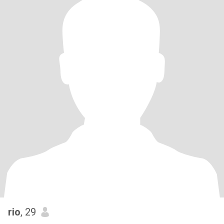
rio
, 29