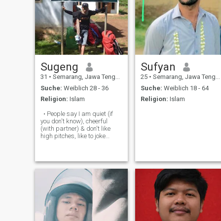
Sugeng
Sufyan
31
•
Semarang, Jawa Tengah, Indonesien
25
•
Semarang, Jawa Tengah, Indonesien
Suche:
Weiblich 28 - 36
Suche:
Weiblich 18 - 64
Religion:
Islam
Religion:
Islam
• People say I am quiet (if
you don't know), cheerful
(with partner) & don't like
high pitches, like to joke
around, don't like urban
crowds (concerts, et al ),
Prefer silence in the
mountains My hobby is
climbing mountains & doing
business.