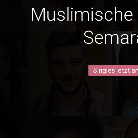
Muslimische
Semar
Singles jetzt 