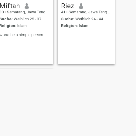
Miftah
Riez
30
•
Semarang, Jawa Tengah, Indonesien
41
•
Semarang, Jawa Tengah, Indonesien
Suche:
Weiblich 25 - 37
Suche:
Weiblich 24 - 44
Religion:
Islam
Religion:
Islam
wana be a simple person
WEITER
Wisnu