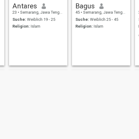
Antares
Bagus
23
•
Semarang, Jawa Tengah, Indonesien
45
•
Semarang, Jawa Tengah, Indonesien
Suche:
Weiblich 19 - 25
Suche:
Weiblich 25 - 45
Religion:
Islam
Religion:
Islam
Rusdi
Ian Seidt