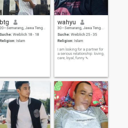
btg
wahyu
20
•
Semarang, Jawa Tengah, Indonesien
30
•
Semarang, Jawa Tengah, Indonesien
Suche:
Weiblich 18 - 18
Suche:
Weiblich 25 - 35
Religion:
Islam
Religion:
Islam
I am looking for a partner for
a serious relationship. loving,
care, loyal, funny 🍡