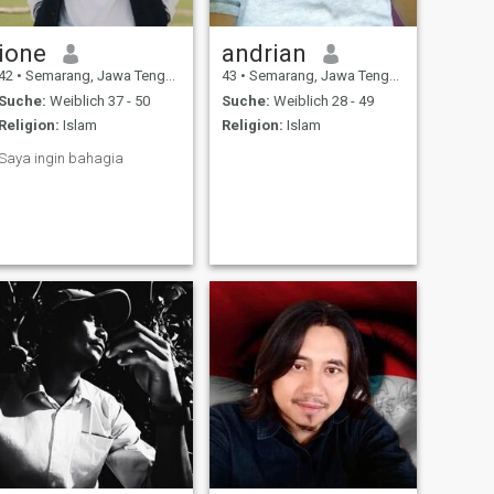
ione
andrian
42
•
Semarang, Jawa Tengah, Indonesien
43
•
Semarang, Jawa Tengah, Indonesien
Suche:
Weiblich 37 - 50
Suche:
Weiblich 28 - 49
Religion:
Islam
Religion:
Islam
Saya ingin bahagia