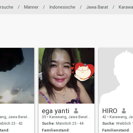
ersuche
/
Männer
/
Indonesische
/
Jawa Barat
/
Karaw
ega yanti
HIRO
 Jawa Barat, Indonesien
35
•
Karawang, Jawa Barat, Indonesien
42
•
Karawang, Jawa Bara
blich 23 - 42
Suche:
Männlich 25 - 44
Suche:
Weiblich 1
tand:
Familienstand:
Familienstand: