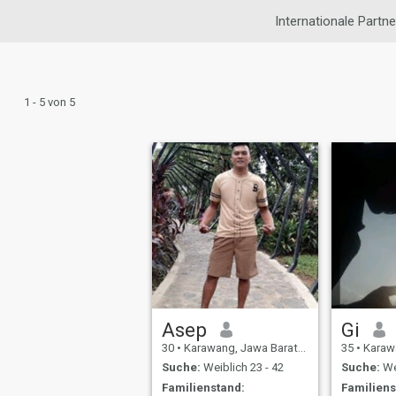
Internationale Partn
1 - 5 von 5
Asep
Gi
30
•
Karawang, Jawa Barat, Indonesien
35
•
Karawang,
Suche:
Weiblich 23 - 42
Suche:
Wei
Familienstand:
Familiens