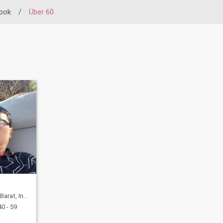
pok
/
Über 60
 Indonesien
0 - 59