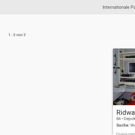
Internationale P
1 - 3 von 3
Ridw
66
•
Depok, J
Suche:
Wei
Diving cons