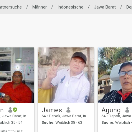
artnersuche
/
Männer
/
Indonesische
/
Jawa Barat
/
De
an
James
Agung
awa Barat, Indonesien
64
•
Depok, Jawa Barat, Indonesien
64
•
Depok, Jawa Barat,
blich 35 - 54
Suche:
Weiblich 38 - 63
Suche:
Weiblich 4
ultant to Oil &