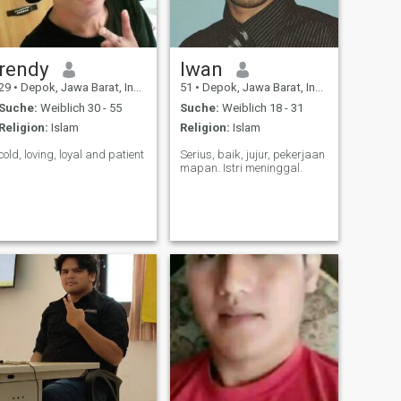
rendy
Iwan
29
•
Depok, Jawa Barat, Indonesien
51
•
Depok, Jawa Barat, Indonesien
Suche:
Weiblich 30 - 55
Suche:
Weiblich 18 - 31
Religion:
Islam
Religion:
Islam
cold, loving, loyal and patient
Serius, baik, jujur, pekerjaan
mapan. Istri meninggal.