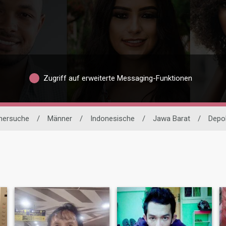
Zugriff auf erweiterte Messaging-Funktionen
tnersuche
/
Männer
/
Indonesische
/
Jawa Barat
/
Depo