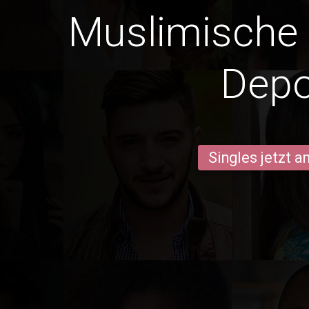
Muslimische
Dep
Singles jetzt 