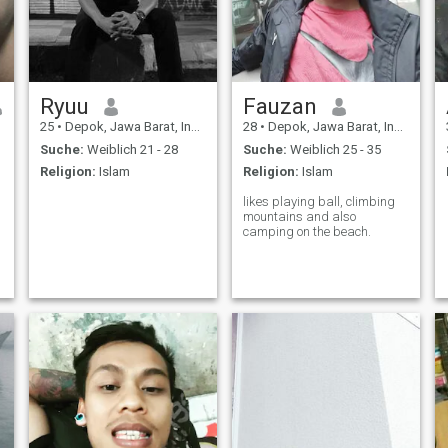
Ryuu
Fauzan
25
•
Depok, Jawa Barat, Indonesien
28
•
Depok, Jawa Barat, Indonesien
Suche:
Weiblich 21 - 28
Suche:
Weiblich 25 - 35
Religion:
Islam
Religion:
Islam
likes playing ball, climbing
mountains and also
camping on the beach.