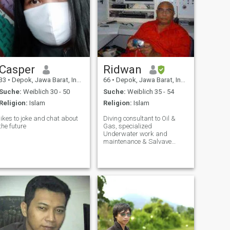
Casper
Ridwan
33
•
Depok, Jawa Barat, Indonesien
66
•
Depok, Jawa Barat, Indonesien
Suche:
Weiblich 30 - 50
Suche:
Weiblich 35 - 54
Religion:
Islam
Religion:
Islam
likes to joke and chat about
Diving consultant to Oil &
the future
Gas, specialized
Underwater work and
maintenance & Salvave
Operation.