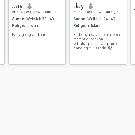
Jay
day
50
•
Depok, Jawa Barat, Indonesien
29
•
Depok, Jawa Barat, Indonesien
Suche:
Weiblich 30 - 40
Suche:
Weiblich 24 - 40
Religion:
Islam
Religion:
Islam
Easy going and humble
Bodohnya saya selalu lebih
memprioritaskan
kebahagiaan orang lain di
banding diri sendiri 🤡
Vender
Dimas