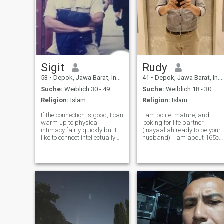
Sigit
Rudy
53
•
Depok, Jawa Barat, Indonesien
41
•
Depok, Jawa Barat, Indonesien
Suche:
Weiblich 30 - 49
Suche:
Weiblich 18 - 30
Religion:
Islam
Religion:
Islam
If the connection is good, I can
I am polite, mature, and
warm up to physical
looking for life partner
intimacy fairly quickly but I
(Insyaallah ready to be your
like to connect intellectually
husband). I am about 165c
and emotionally first. I’m also
and 67 kg. I already have
super duper respectful and
own house and own vehicle. I
sensitive to your boundaries.
am permanent employee in
Just thought I would add
one of private company part
that as far as phys
of IT-PMO. Before i have been
divorc