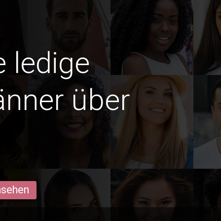
e ledige
änner über
ansehen