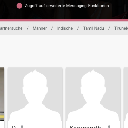
Zugriff auf erweiterte Messaging-Funktionen
Partnersuche
/
Männer
/
Indische
/
Tamil Nadu
/
Tirunelv
D
Karunanithi