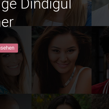
ige Dindigul
er
ansehen