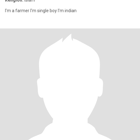
Religion:
Islam
I'm a farmer I'm single boy I'm indian