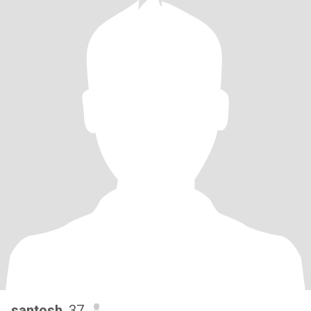
santosh
, 37