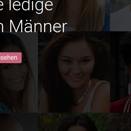
e ledige
m Männer
ansehen