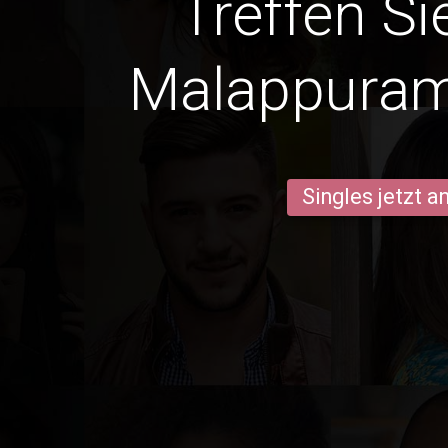
Treffen Si
Malappura
Singles jetzt 