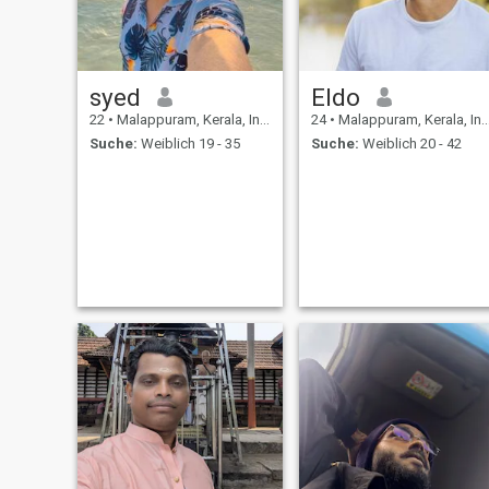
syed
Eldo
22
•
Malappuram, Kerala, Indien
24
•
Malappuram, Kerala, Indien
Suche:
Weiblich 19 - 35
Suche:
Weiblich 20 - 42