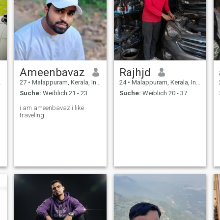
Ameenbavaz
Rajhjd
27
•
Malappuram, Kerala, Indien
24
•
Malappuram, Kerala, Indien
Suche:
Weiblich 21 - 23
Suche:
Weiblich 20 - 37
i am ameenbavaz i like
traveling