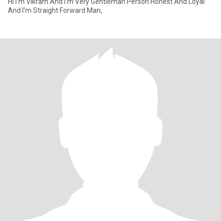
Hi I'm Vikram And I'm Very Gentleman Person Honest And Loyal
And I'm Straight Forward Man,