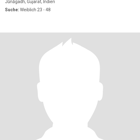
Jūnāgadh, Gujarat, Indien
Suche:
Weiblich 23 - 48