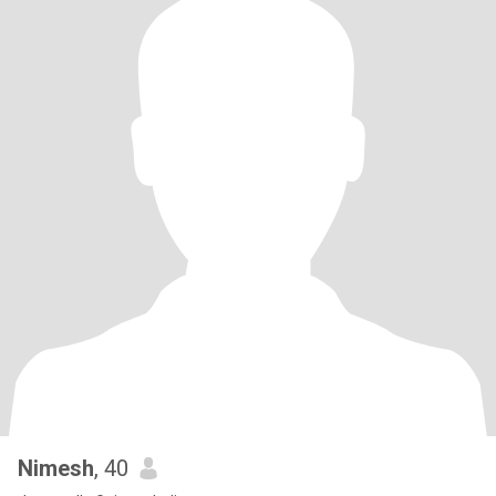
Nimesh
, 40