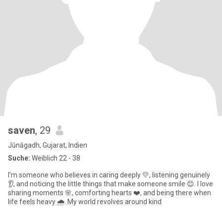
saven
, 29
Jūnāgadh, Gujarat, Indien
Suche:
Weiblich 22 - 38
I’m someone who believes in caring deeply 💛, listening genuinely
👂, and noticing the little things that make someone smile 😊. I love
sharing moments 🌸, comforting hearts ❤️, and being there when
life feels heavy 🌧️. My world revolves around kind