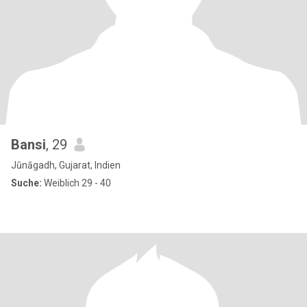
Bansi
, 29
Jūnāgadh, Gujarat, Indien
Suche:
Weiblich 29 - 40