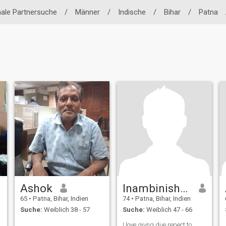
nale Partnersuche
/
Männer
/
Indische
/
Bihar
/
Patna
Ashok
Inambinishaq Ali
65
•
Patna, Bihar, Indien
74
•
Patna, Bihar, Indien
Suche:
Weiblich 38 - 57
Suche:
Weiblich 47 - 66
I love givng due repect to