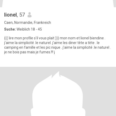
lionel
, 57
Caen, Normandie, Frankreich
Suche:
Weiblich 18 - 45
((( lire mon profile s'il vous plait ))) mon nom et lionel biendine .
j'aime la simplicité .le naturel. j'aime les diner tète a tète . le
camping en famille et les pic nique . j'aime la simplicité .le naturel .
je ne bois pas mais je fumes.!!! j