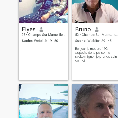
Elyes
Bruno
28
•
Champs-Sur-Marne, Île-de-France, Frankreich
52
•
Champs-Sur-Marne, Île-de-France, Frankreich
Suche:
Weiblich 19 - 50
Suche:
Weiblich 29 - 45
Bonjour je mesure 192
aspects de la personne
svelte mignon je prends soin
de moi