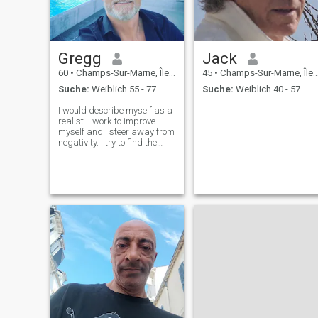
Gregg
Jack
60
•
Champs-Sur-Marne, Île-de-France, Frankreich
45
•
Champs-Sur-Marne, Île-de-France, Frankreich
Suche:
Weiblich 55 - 77
Suche:
Weiblich 40 - 57
I would describe myself as a
realist. I work to improve
myself and I steer away from
negativity. I try to find the
good in everything but there's
times when you just have to
call things like they are. I feel
I am in a great place in my
life. I know w