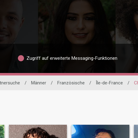
Zugriff auf erweiterte Messaging-Funktionen
rtnersuche
/
Männer
/
Französische
/
Île-de-France
/
C