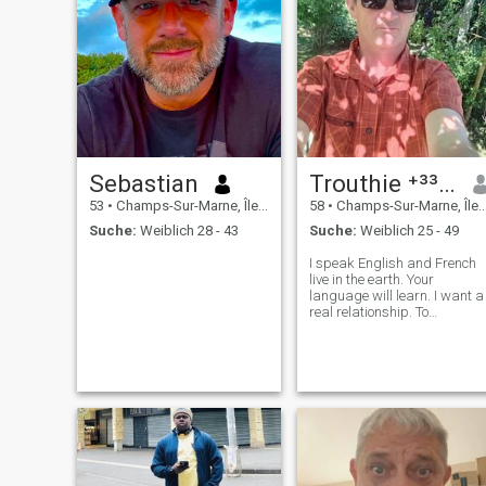
Sebastian
Trouthie ⁺³³⁶¹⁶⁴¹⁰⁵⁰⁴
53
•
Champs-Sur-Marne, Île-de-France, Frankreich
58
•
Champs-Sur-Marne, Île-de-France, Frankreich
Suche:
Weiblich 28 - 43
Suche:
Weiblich 25 - 49
I speak English and French
live in the earth. Your
language will learn. I want a
real relationship. To
experience mutual feeling,
mutual understanding.
Creating and evolving are
my favourite goal. Do you
have any idea on what you're
getting to do? A