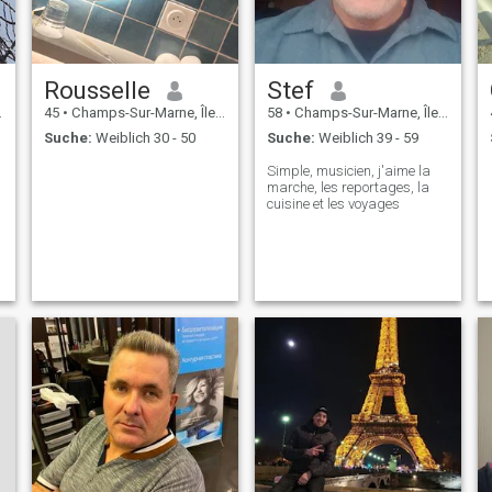
Rousselle
Stef
45
•
Champs-Sur-Marne, Île-de-France, Frankreich
58
•
Champs-Sur-Marne, Île-de-France, Frankreich
Suche:
Weiblich 30 - 50
Suche:
Weiblich 39 - 59
Simple, musicien, j'aime la
marche, les reportages, la
cuisine et les voyages