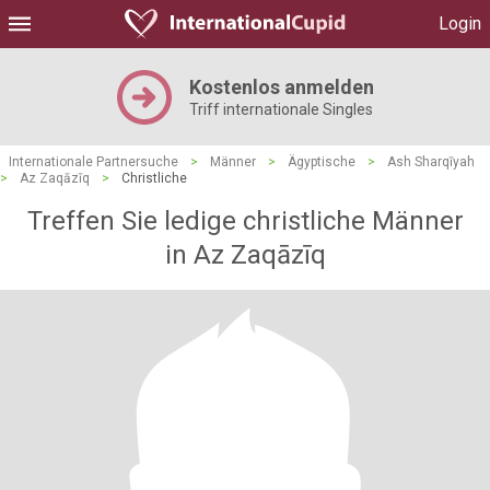
Login
Kostenlos anmelden
Triff internationale Singles
Internationale Partnersuche
>
Männer
>
Ägyptische
>
Ash Sharqīyah
>
Az Zaqāzīq
>
Christliche
Treffen Sie ledige christliche Männer
in Az Zaqāzīq