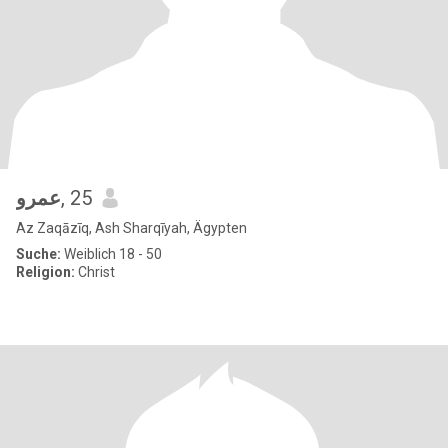
عمرو
, 25
Az Zaqāzīq, Ash Sharqīyah, Ägypten
Suche:
Weiblich 18 - 50
Religion:
Christ