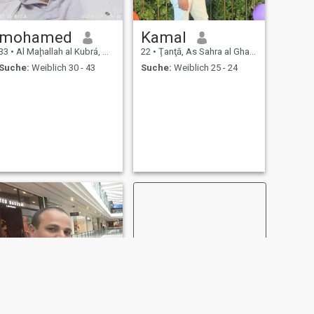
mohamed
Kamal
33
•
Al Maḩallah al Kubrá, As Sahra al Gharbiyah, Ägypten
22
•
Ţanţā, As Sahra al Gharbiyah, Ägypten
Suche:
Weiblich 30 - 43
Suche:
Weiblich 25 - 24