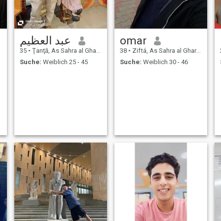
عبد العظيم
omar
35
•
Ţanţā, As Sahra al Gharbiyah, Ägypten
38
•
Ziftá, As Sahra al Gharbiyah, Ägypten
Suche:
Weiblich 25 - 45
Suche:
Weiblich 30 - 46