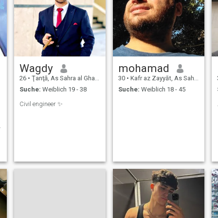
Wagdy
mohamad
26
•
Ţanţā, As Sahra al Gharbiyah, Ägypten
30
•
Kafr az Zayyāt, As Sahra al Gharbiyah, Ägypten
Suche:
Weiblich 19 - 38
Suche:
Weiblich 18 - 45
Civil engineer ✨