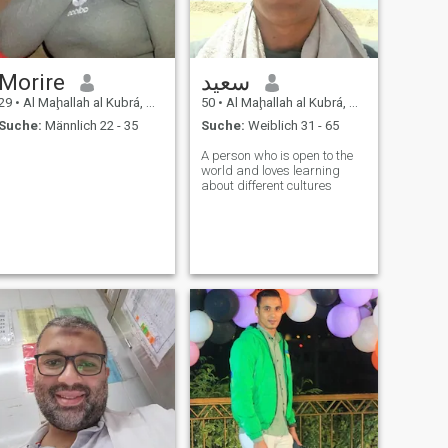
Morire
سعيد
29
•
Al Maḩallah al Kubrá, As Sahra al Gharbiyah, Ägypten
50
•
Al Maḩallah al Kubrá, As Sahra al Gharbiyah, Ägypten
Suche:
Männlich 22 - 35
Suche:
Weiblich 31 - 65
A person who is open to the
world and loves learning
about different cultures