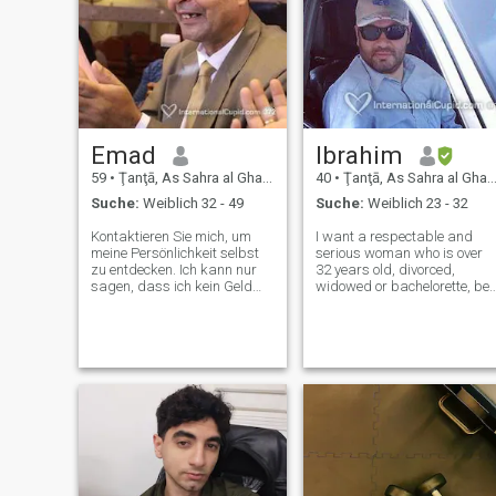
Emad
Ibrahim
59
•
Ţanţā, As Sahra al Gharbiyah, Ägypten
40
•
Ţanţā, As Sahra al Gharbiyah, Ägypten
Suche:
Weiblich 32 - 49
Suche:
Weiblich 23 - 32
Kontaktieren Sie mich, um
I want a respectable and
meine Persönlichkeit selbst
serious woman who is over
zu entdecken. Ich kann nur
32 years old, divorced,
sagen, dass ich kein Geld
widowed or bachelorette, be
schicke oder Nacktshows für
without children. I have
Geld kaufe, nur wenn wir
previously married and have
kommunizieren und es
no children. If you will talk to
Chemie und emotionale
me, you will understand and
Interaktion gibt, die Dinge
put me well before my
laufen in der Art der
circumstanc
Assoziation. Vielen Dank,
dass Sie sich einen Teil Ihrer
Zeit genommen haben, um
meine Datei anzusehen