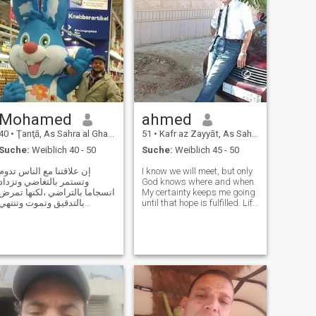
Mohamed
ahmed
40
•
Ţanţā, As Sahra al Gharbiyah, Ägypten
51
•
Kafr az Zayyāt, As Sahra al Gharbiyah, Ägypten
Suche:
Weiblich 40 - 50
Suche:
Weiblich 45 - 50
إن علاقتنا مع الناس تدوم
I know we will meet, but only
وتستمر بالتغاضي وتزداد
God knows where and when.
انسجاما بالتراضي ،لكنها تمرض
My certainty keeps me going
بالتدقيق وتموت وتنتهي
until that hope is fulfilled. Life
بالتحقيق ، بالابتسامة نتجاوز
exists for love and because of
الحزن وبالعتبار نتجاوز الهموم
love, and whoever my heart
وبالصمت نتجاوز الحماقات
chooses will be a queen
وبالكلمة الطيبة نتجاوز الكراهية
enthroned upon it. I will try to
تميز بما شئت لكن لا تتكبر ابدا
make her as happ
اكتب