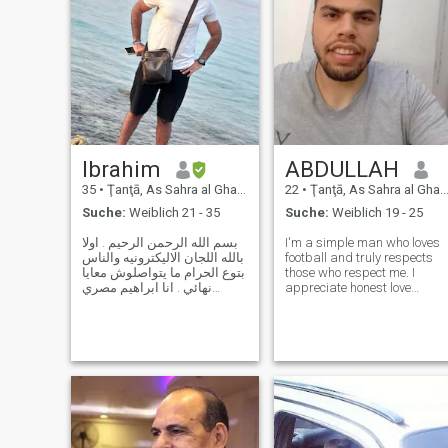
Ibrahim
ABDULLAH
35
•
Ţanţā, As Sahra al Gharbiyah, Ägypten
22
•
Ţanţā, As Sahra al Gharbiyah, Ägypten
Suche:
Weiblich 21 - 35
Suche:
Weiblich 19 - 25
بسم الله الرحمن الرحيم . اولا
I'm a simple man who loves
بالله اللجان الاليكترونيه والناس
football and truly respects
بتوع الحرام ما يتواصلوش معايا
those who respect me. I
نهائي . انا ابراهيم مصري
appreciate honest love
الجنسيه من مدينه طنطا .
without any kind of use or
عمري 35 سنه والحمد لله
games. I give from my heart
رياضي . طولي 190 سم . من
to the one who deserves it,
اسره محافظه . وبفضل الله
and I deeply value a woman
وللعلم بالشئ انا لا اشرب ولا
who appreciates real effort
لي
and loyalt