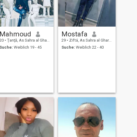
Mahmoud
Mostafa
20
•
Ţanţā, As Sahra al Gharbiyah, Ägypten
29
•
Ziftá, As Sahra al Gharbiyah, Ägypten
Suche:
Weiblich 19 - 45
Suche:
Weiblich 22 - 40