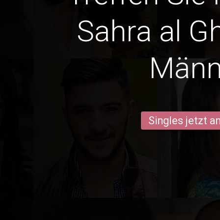
Sahra al G
Männ
Singles jetzt 