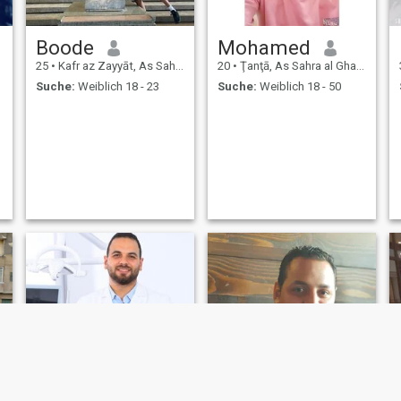
Boode
Mohamed
25
•
Kafr az Zayyāt, As Sahra al Gharbiyah, Ägypten
20
•
Ţanţā, As Sahra al Gharbiyah, Ägypten
Suche:
Weiblich 18 - 23
Suche:
Weiblich 18 - 50