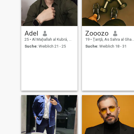
Adel
Zooozo
25
•
Al Maḩallah al Kubrá, As Sahra al Gharbiyah, Ägypten
19
•
Ţanţā, As Sahra al Gharbiyah, Ägypten
Suche:
Weiblich 21 - 25
Suche:
Weiblich 18 - 31