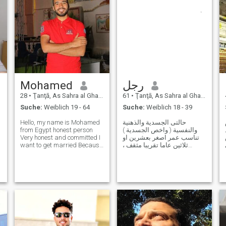
Mohamed
رجل
28
•
Ţanţā, As Sahra al Gharbiyah, Ägypten
61
•
Ţanţā, As Sahra al Gharbiyah, Ägypten
Suche:
Weiblich 19 - 64
Suche:
Weiblich 18 - 39
Hello, my name is Mohamed
حالتى الجسدية والذهنية
from Egypt honest person
والنفسية ( واخص الجسدية )
Very honest and committed I
تناسب عمر اصغر بعشرين او
want to get married Because
ثلاثين عاما تقريبا مثقف ،
I Because I love married life I
حساس ،غيور ، مرتفع الذكاء ( ح
hope to find an honest person
170 ) ، برج العذراء بطالع أسد
Love me and be loyal to each
متعدد الاهتمامات الثقافية ذو
other I want to say that what
انحياز علمى تكنولجى ، اكتب
distinguishes a perso
الشعر واحيانا الزجل وارسم قل