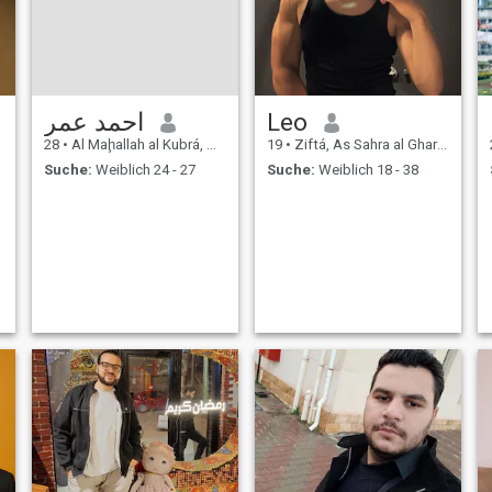
احمد عمر
Leo
28
•
Al Maḩallah al Kubrá, As Sahra al Gharbiyah, Ägypten
19
•
Ziftá, As Sahra al Gharbiyah, Ägypten
Suche:
Weiblich 24 - 27
Suche:
Weiblich 18 - 38