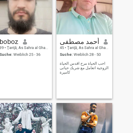
boboz
أحمد مصطفى
39
•
Ţanţā, As Sahra al Gharbiyah, Ägypten
45
•
Ţanţā, As Sahra al Gharbiyah, Ägypten
Suche:
Weiblich 25 - 36
Suche:
Weiblich 28 - 50
.
احب الحياة مرح اقدس الحياة
الزوجية اتعامل مع شريك حياتى
كاميرة