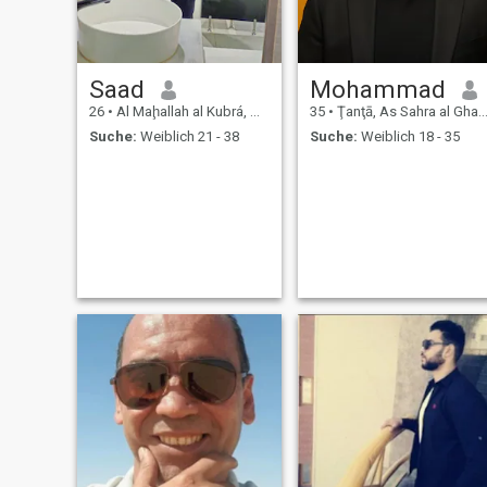
Saad
Mohammad
26
•
Al Maḩallah al Kubrá, As Sahra al Gharbiyah, Ägypten
35
•
Ţanţā, As Sahra al Gharbiyah, Ägypten
Suche:
Weiblich 21 - 38
Suche:
Weiblich 18 - 35