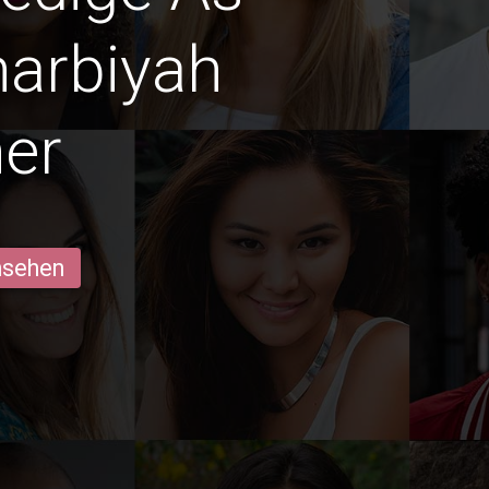
harbiyah
er
ansehen