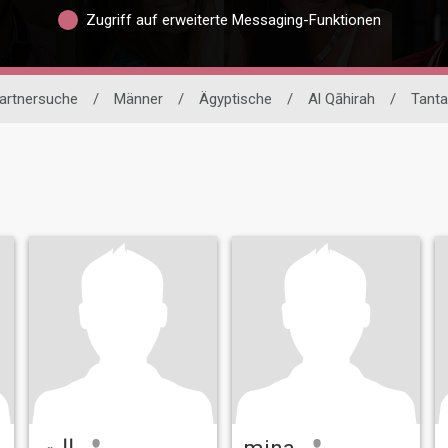
Zugriff auf erweiterte Messaging-Funktionen
Partnersuche
/
Männer
/
Ägyptische
/
Al Qāhirah
/
Tanta
اات
mina