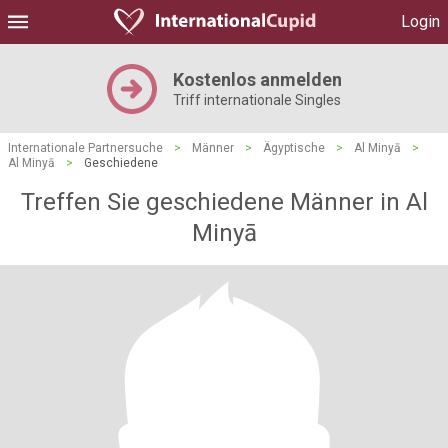
Login
Kostenlos anmelden
Triff internationale Singles
Internationale Partnersuche
>
Männer
>
Ägyptische
>
Al Minyā
>
Al Minyā
>
Geschiedene
Treffen Sie geschiedene Männer in Al
Minyā