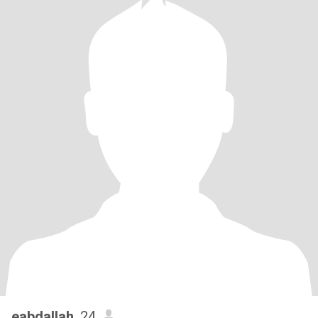
eabdallah
, 24