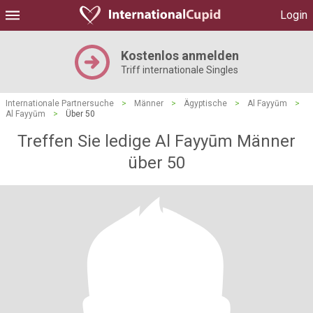
Login
Kostenlos anmelden
Triff internationale Singles
Internationale Partnersuche
>
Männer
>
Ägyptische
>
Al Fayyūm
>
Al Fayyūm
>
Über 50
Treffen Sie ledige Al Fayyūm Männer
über 50