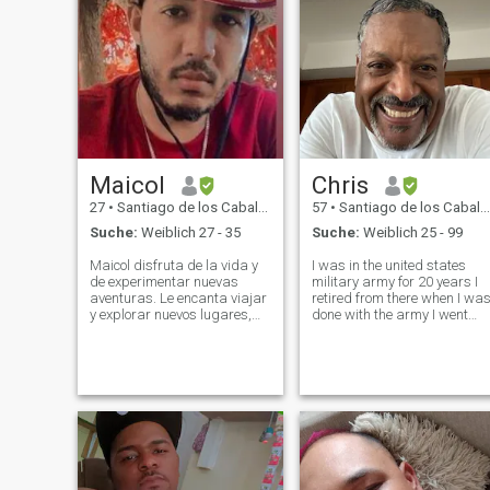
Maicol
Chris
27
•
Santiago de los Caballeros, Santiago, Dom. Rep.
57
•
Santiago de los Caballeros, Santiago, Dom. Rep.
Suche:
Weiblich 27 - 35
Suche:
Weiblich 25 - 99
Maicol disfruta de la vida y
I was in the united states
de experimentar nuevas
military army for 20 years I
aventuras. Le encanta viajar
retired from there when I wa
y explorar nuevos lugares,
done with the army I went
pero también sabe apreciar
back to school to receive my
los momentos tranquilos en
third degree, culinary arts I
casa con su pareja. Es un
have owned restaurants all
hombre romántico que no
over the world. I am now in
duda en hacer gestos
the process of opening
especiales para d