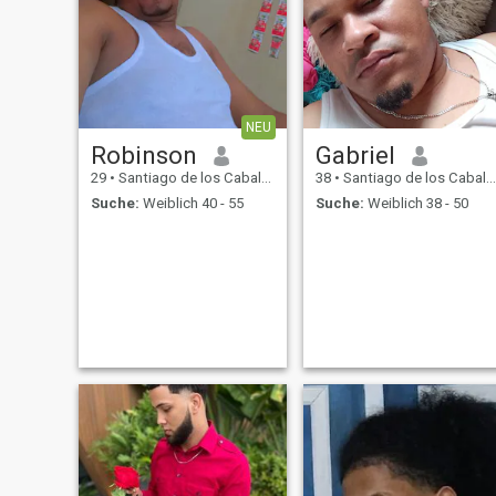
NEU
Robinson
Gabriel
29
•
Santiago de los Caballeros, Santiago, Dom. Rep.
38
•
Santiago de los Caballeros, Santiago, Dom. Rep.
Suche:
Weiblich 40 - 55
Suche:
Weiblich 38 - 50