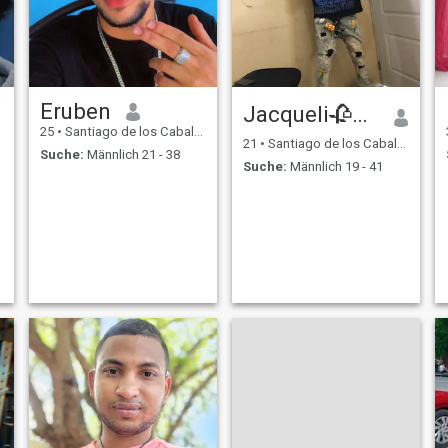
Eruben
Jacqueli🥀💕🎙️
25
•
Santiago de los Caballeros, Santiago, Dom. Rep.
21
•
Santiago de los Caballeros, Santiago, Dom. Rep.
Suche:
Männlich 21 - 38
Suche:
Männlich 19 - 41