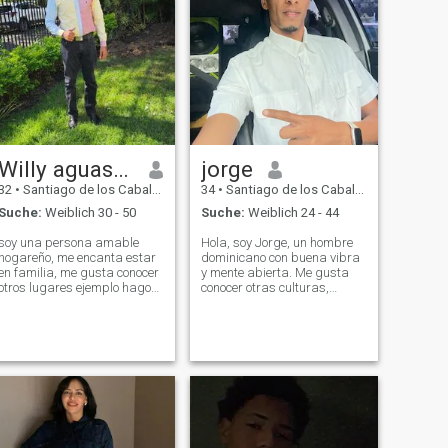
Willy aguasanta
jorge
32
•
Santiago de los Caballeros, Santiago, Dom. Rep.
34
•
Santiago de los Caballeros, Santiago, Dom. Rep.
Suche:
Weiblich 30 - 50
Suche:
Weiblich 24 - 44
soy una persona amable
Hola, soy Jorge, un hombre
hogareño, me encanta estar
dominicano con buena vibra
en familia, me gusta conocer
y mente abierta. Me gusta
otros lugares ejemplo hago
conocer otras culturas,
turismo interno en mi país,
compartir buenos momentos
me gusta pasar tiempo con
y disfrutar de la vida con
la persona que tengo al lado
alguien que también valore
me gusta disfrutar de su
la conexión real. Me
presencia, me gusta
encantaría conocer una
trabajar, entre
mujer de Letonia que s