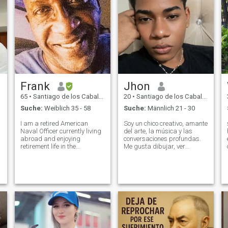
Frank
Jhon
65
•
Santiago de los Caballeros, Santiago, Dom. Rep.
20
•
Santiago de los Caballeros, Santiago, Dom. Rep.
Suche:
Weiblich 35 - 58
Suche:
Männlich 21 - 30
I am a retired American
Soy un chico creativo, amante
Naval Officer currently living
del arte, la música y las
s
abroad and enjoying
conversaciones profundas.
retirement life in the
Me gusta dibujar, ver
Caribbean. Seeking a
películas abrazado a
partner in crime to share the
alguien y conocer personas
beauty that life brings. I
auténticas con buena
mentally sound (no PTSD)
energía. También amo el
and flew million dollar fighter
inglés, la estética cute y las
jets for a living
personas que saben dem