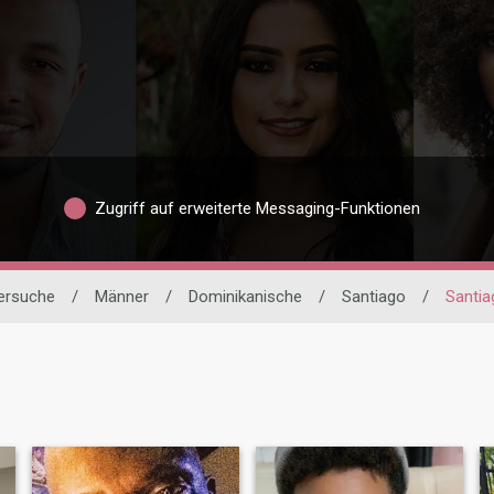
Zugriff auf erweiterte Messaging-Funktionen
nersuche
/
Männer
/
Dominikanische
/
Santiago
/
Santia