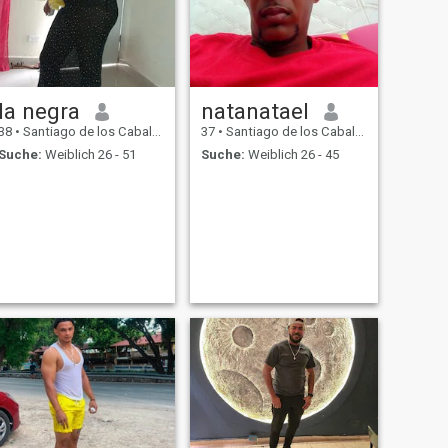
la negra
natanatael
38
•
Santiago de los Caballeros, Santiago, Dom. Rep.
37
•
Santiago de los Caballeros, Santiago, Dom. Rep.
Suche:
Weiblich 26 - 51
Suche:
Weiblich 26 - 45