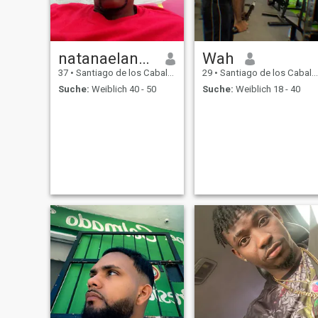
natanaelantoniomorelreyes
Wah
37
•
Santiago de los Caballeros, Santiago, Dom. Rep.
29
•
Santiago de los Caballeros, Santiago, Dom. Rep.
Suche:
Weiblich 40 - 50
Suche:
Weiblich 18 - 40