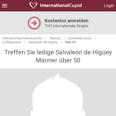
Login
Kostenlos anmelden
Triff internationale Singles
Internationale Partnersuche
>
Männer
>
Dominikanische
>
La Altagracia
>
Salvaleón de Higüey
>
Über 50
Treffen Sie ledige Salvaleón de Higüey
Männer über 50