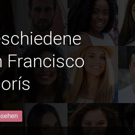
eschiedene
 Francisco
orís
ansehen