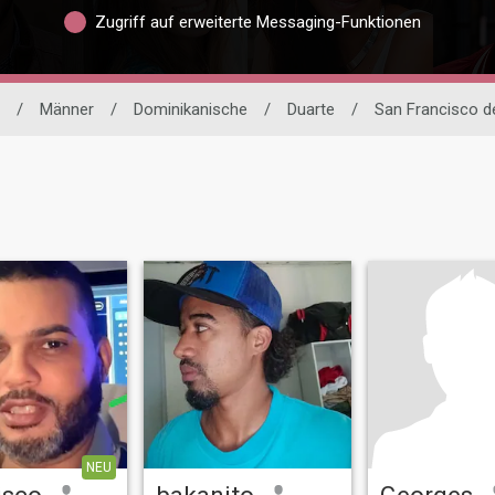
Zugriff auf erweiterte Messaging-Funktionen
/
Männer
/
Dominikanische
/
Duarte
/
San Francisco d
NEU
isco
bakanito
Georges