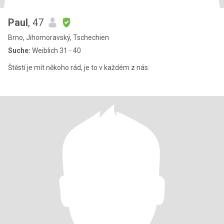
Paul
, 47
Brno, Jihomoravský, Tschechien
Suche:
Weiblich 31 - 40
Štěstí je mít někoho rád, je to v každém z nás.