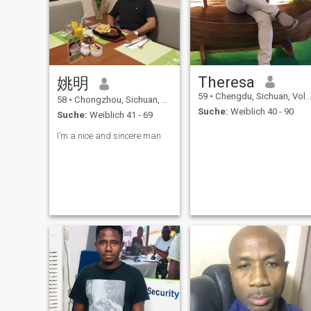
researcher in a large state-
owned research institute.
After retiring and livi
Theresa
姚明
59
•
Chengdu, Sichuan, Volksrep. China
58
•
Chongzhou, Sichuan, Volksrep. China
Suche:
Weiblich 40 - 90
Suche:
Weiblich 41 - 69
I’m a nice and sincere man