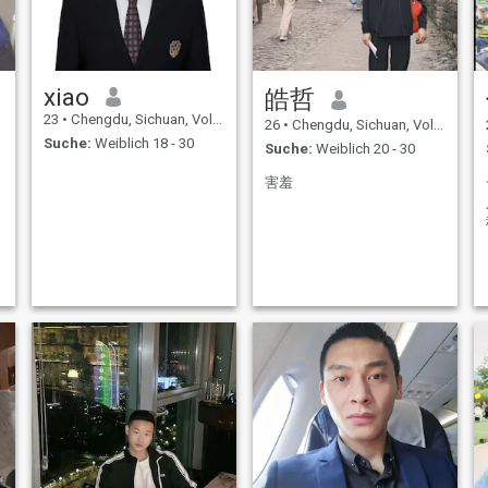
xiao
皓哲
23
•
Chengdu, Sichuan, Volksrep. China
26
•
Chengdu, Sichuan, Volksrep. China
Suche:
Weiblich 18 - 30
Suche:
Weiblich 20 - 30
害羞