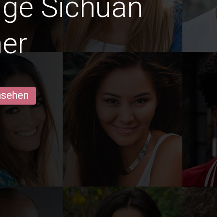
dige Sichuan
er
ansehen