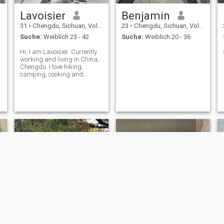
Lavoisier
Benjamin
31
•
Chengdu, Sichuan, Volksrep. China
23
•
Chengdu, Sichuan, Volksrep. China
Suche:
Weiblich 23 - 42
Suche:
Weiblich 20 - 36
Hi, I am Lavoisier. Currently
working and living in China,
Chengdu. I love hiking,
camping, cooking and
cycling.