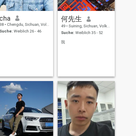
cha
何先生
38
•
Chengdu, Sichuan, Volksrep. China
49
•
Suining, Sichuan, Volksrep. China
Suche:
Weiblich 26 - 46
Suche:
Weiblich 35 - 52
我