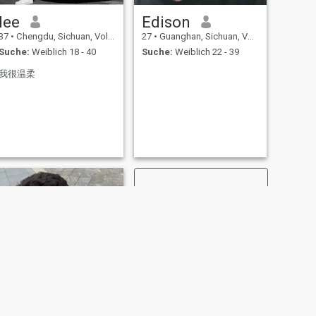
lee
Edison
37
•
Chengdu, Sichuan, Volksrep. China
27
•
Guanghan, Sichuan, Volksrep. China
Suche:
Weiblich 18 - 40
Suche:
Weiblich 22 - 39
我很温柔
WEITER