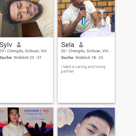
Sylv
Sela
29
•
Chengdu, Sichuan, Volksrep. China
26
•
Chengdu, Sichuan, Volksrep. China
Suche:
Weiblich 23 - 37
Suche:
Weiblich 18 - 25
I need a caring and loving
partner