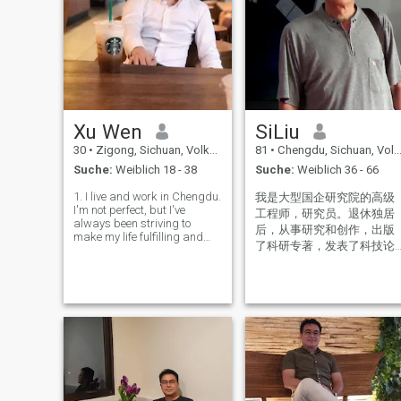
Xu Wen
SiLiu
30
•
Zigong, Sichuan, Volksrep. China
81
•
Chengdu, Sichuan, Volksrep. China
Suche:
Weiblich 18 - 38
Suche:
Weiblich 36 - 66
1. I live and work in Chengdu.
我是大型国企研究院的高级
I'm not perfect, but I've
工程师，研究员。退休独居
always been striving to
后，从事研究和创作，出版
make my life fulfilling and
了科研专著，发表了科技论
meaningful. I used to work
文和诗文作品。我为人正直
really hard, and I also enjoy
being alone in my leisure
善良，外表儒雅年轻，心态
time. However, I'm
青春犹在，体健肤白，无不
increasingly longing for
良嗜好。兴趣爱好广泛，交
someone who ca
友大度随和,有较强的独立生
活能力。独生女博士毕业后
在外地高校任教。主页中的
个人相片为近年所摄。 I am
a senior engineer and