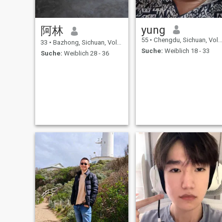
yung
阿林
55
•
Chengdu, Sichuan, Volksrep. China
33
•
Bazhong, Sichuan, Volksrep. China
Suche:
Weiblich 18 - 33
Suche:
Weiblich 28 - 36