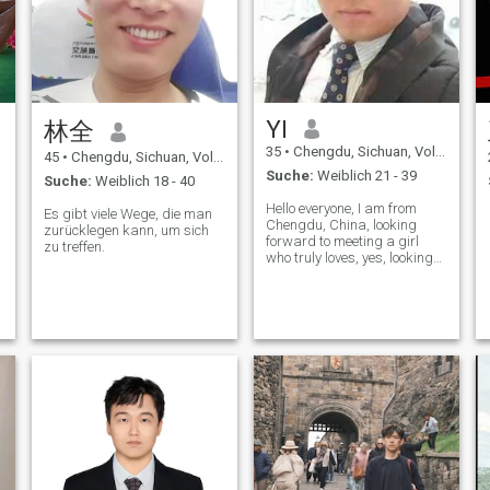
就彼此，而不是迁就。余生
不想在将就了。 我的理想是
在退休后能够携着自己的另
一半将足迹遍布咱们祖国的
大好河山，买一辆房车，做
好计划，一起踏上旅居的生
YI
林全
活，感受不同地方的风土人
情，全身心的
35
•
Chengdu, Sichuan, Volksrep. China
45
•
Chengdu, Sichuan, Volksrep. China
Suche:
Weiblich 21 - 39
Suche:
Weiblich 18 - 40
Hello everyone, I am from
Es gibt viele Wege, die man
Chengdu, China, looking
zurücklegen kann, um sich
forward to meeting a girl
zu treffen.
who truly loves, yes, looking
for a girlfriend, getting
married and staying
together forever