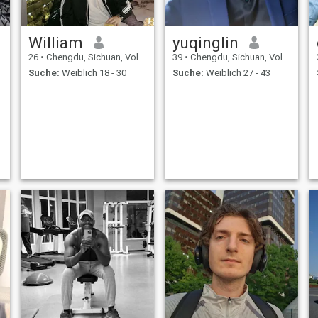
William
yuqinglin
26
•
Chengdu, Sichuan, Volksrep. China
39
•
Chengdu, Sichuan, Volksrep. China
Suche:
Weiblich 18 - 30
Suche:
Weiblich 27 - 43