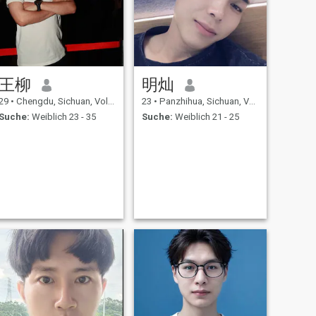
王柳
明灿
29
•
Chengdu, Sichuan, Volksrep. China
23
•
Panzhihua, Sichuan, Volksrep. China
Suche:
Weiblich 23 - 35
Suche:
Weiblich 21 - 25