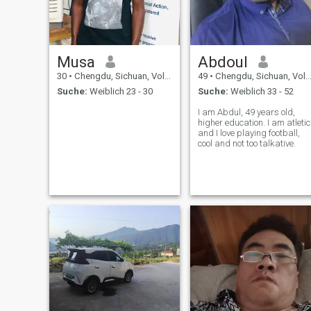
Musa
Abdoul
30
•
Chengdu, Sichuan, Volksrep. China
49
•
Chengdu, Sichuan, Volksrep. China
Suche:
Weiblich 23 - 30
Suche:
Weiblich 33 - 52
I am Abdul, 49 years old,
higher education. I am atletic
and I love playing football,
cool and not too talkative.