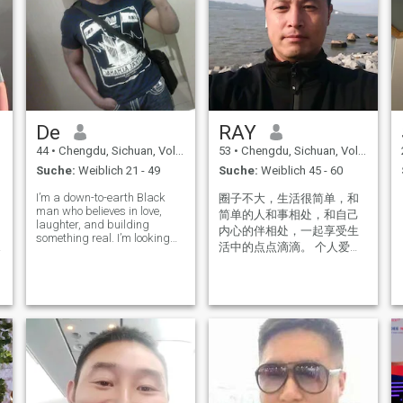
De
RAY
44
•
Chengdu, Sichuan, Volksrep. China
53
•
Chengdu, Sichuan, Volksrep. China
Suche:
Weiblich 21 - 49
Suche:
Weiblich 45 - 60
I’m a down-to-earth Black
圈子不大，生活很简单，和
man who believes in love,
简单的人和事相处，和自己
laughter, and building
内心的伴相处，一起享受生
something real. I’m looking
活中的点点滴滴。 个人爱
for my soulmate—someone
好：旅游、运动、烹饪、书
who values honesty,
kindness, and deep
法、唱歌 两个人相处交往我
connection. I enjoy good
明白很多道理，每个人都是
conversations, a little
不同的，我不会要求我的另
adventure, and sharing quiet
一半成为我想要的模样，而
moment
是多多的包容对方，理解对
方，没有人是完美的。你就
是你自己，而我也是我自
己，两个人在一起是相互成