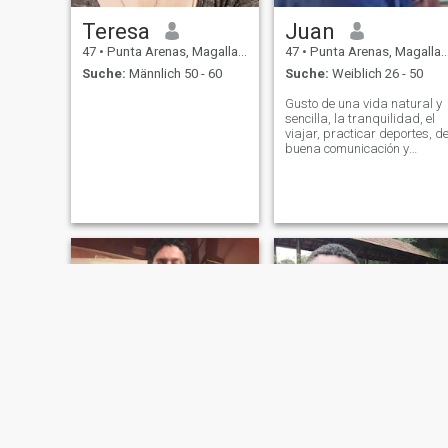
Teresa
Juan
47
•
Punta Arenas, Magallanes, Chile
47
•
Punta Arenas, Magallanes, Chile
Suche:
Männlich 50 - 60
Suche:
Weiblich 26 - 50
Gusto de una vida natural y
sencilla, la tranquilidad, el
viajar, practicar deportes, d
buena comunicación y
entendimiento, trabajador,
respetuoso, fiel con quien
desee formar una familia.
NEU