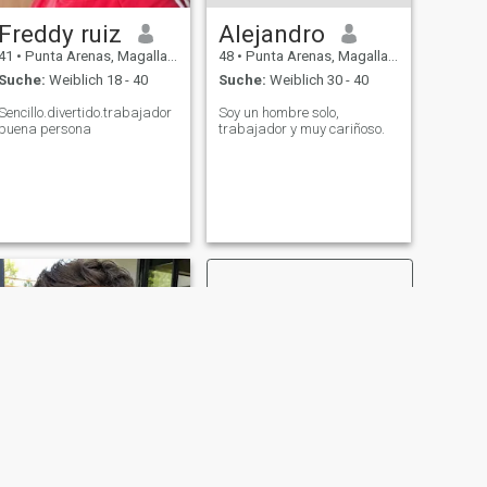
Freddy ruiz
Alejandro
41
•
Punta Arenas, Magallanes, Chile
48
•
Punta Arenas, Magallanes, Chile
Suche:
Weiblich 18 - 40
Suche:
Weiblich 30 - 40
Sencillo.divertido.trabajador
Soy un hombre solo,
buena persona
trabajador y muy cariñoso.
WEITER