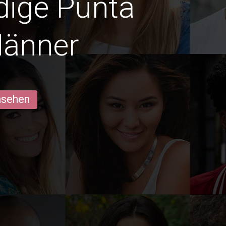
edige Punta
Männer
ansehen