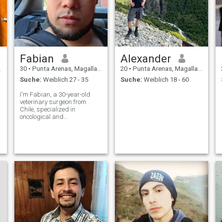
Fabian
Alexander
30
•
Punta Arenas, Magallanes, Chile
20
•
Punta Arenas, Magallanes, Chile
Suche:
Weiblich 27 - 35
Suche:
Weiblich 18 - 60
I'm Fabian, a 30-year-old
veterinary surgeon from
Chile, specialized in
oncological and
reconstructive surgery. My
work keeps me constantly
learning and problem-
solving, which I genuinely
enjoy. Outside the clinic, I stay
active through swimming
and