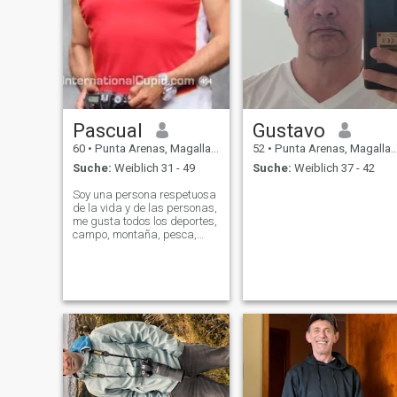
Pascual
Gustavo
60
•
Punta Arenas, Magallanes, Chile
52
•
Punta Arenas, Magallanes, Chile
Suche:
Weiblich 31 - 49
Suche:
Weiblich 37 - 42
Soy una persona respetuosa
de la vida y de las personas,
me gusta todos los deportes,
campo, montaña, pesca,
deportiva, los animales,
montar a caballo, viajar,
conocer nuevas culturas,
autos, centros comerciales,
fotografía, insta,
polophotograf, ver