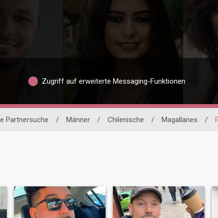
Zugriff auf erweiterte Messaging-Funktionen
le Partnersuche
/
Männer
/
Chilenische
/
Magallanes
/