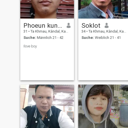
Phoeun kunthea
Soklot
31
•
Ta Khmau, Kândal, Kambodscha
34
•
Ta Khmau, Kândal, Kambodscha
Suche:
Männlich 21 - 42
Suche:
Weiblich 21 - 41
Ilove boy