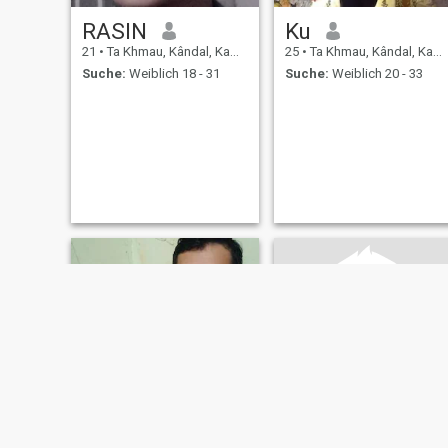
RASIN
Ku
21
•
Ta Khmau, Kândal, Kambodscha
25
•
Ta Khmau, Kândal, Kambodscha
Suche:
Weiblich 18 - 31
Suche:
Weiblich 20 - 33