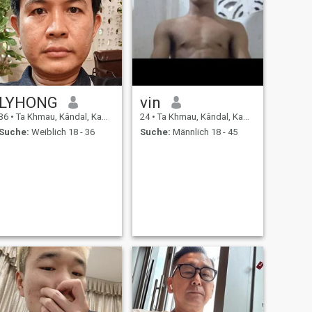
LYHONG
vin
36
•
Ta Khmau, Kândal, Kambodscha
24
•
Ta Khmau, Kândal, Kambodscha
Suche:
Weiblich 18 - 36
Suche:
Männlich 18 - 45