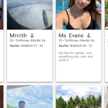
Mrrrith
Ms. Evans
26
•
Ta Khmau, Kândal, Kambodscha
35
•
Ta Khmau, Kândal, Kambodscha
Suche:
Weiblich 21 - 33
Suche:
Weiblich 36 - 72
Not here for games. Just
something real, rare, and
worth it.