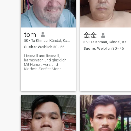
tom
金金
50
•
Ta Khmau, Kândal, Kambodscha
35
•
Ta Khmau, Kândal, Kambodscha
Suche:
Weiblich 30 - 55
Suche:
Weiblich 30 - 45
Liebevoll und liebevoll,
harmonisch und glücklich.
Mit Humor, Herz und
Klarheit. Sanfter Mann.
Leben, Liebe und Freiheit.