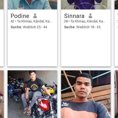
Podine
Sinnara
42
•
Ta Khmau, Kândal, Kambodscha
28
•
Ta Khmau, Kândal, Kambodscha
Suche:
Weiblich 25 - 44
Suche:
Weiblich 18 - 35