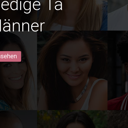
ledige Ta
änner
ansehen