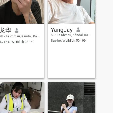
YangJay
龙华
60
•
Ta Khmau, Kândal, Kambodscha
28
•
Ta Khmau, Kândal, Kambodscha
Suche:
Weiblich 50 - 99
Suche:
Weiblich 22 - 40