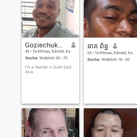
Goziechukwu Andy
នាគ ព័ន្ធ
43
•
Ta Khmau, Kândal, Kambodscha
26
•
Ta Khmau, Kândal, Kambodscha
Suche:
Weiblich 30 - 70
Suche:
Weiblich 18 - 30
I'm a Teacher in South East
Asia