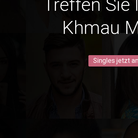
Treffen Sie 
Khmau M
Singles jetzt 