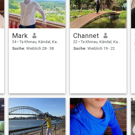
Mark
Channet
34
•
Ta Khmau, Kândal, Kambodscha
22
•
Ta Khmau, Kândal, Kambodscha
Suche:
Weiblich 28 - 38
Suche:
Weiblich 19 - 22