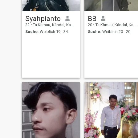
Syahpianto
BB
22
•
Ta Khmau, Kândal, Kambodscha
20
•
Ta Khmau, Kândal, Kambodscha
Suche:
Weiblich 19 - 34
Suche:
Weiblich 20 - 20