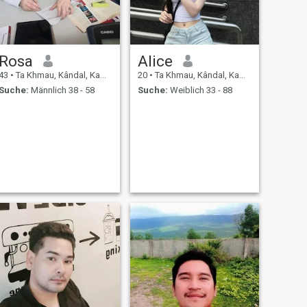
Rosa
Alice
43
•
Ta Khmau, Kândal, Kambodscha
20
•
Ta Khmau, Kândal, Kambodscha
Suche:
Männlich 38 - 58
Suche:
Weiblich 33 - 88