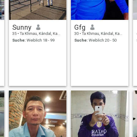
Sunny
Gfg
35
•
Ta Khmau, Kândal, Kambodscha
30
•
Ta Khmau, Kândal, Kambodscha
Suche:
Weiblich 18 - 99
Suche:
Weiblich 20 - 50