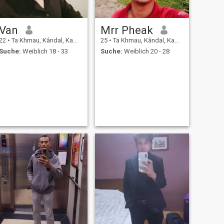
Van
Mrr Pheak
22
•
Ta Khmau, Kândal, Kambodscha
25
•
Ta Khmau, Kândal, Kambodscha
Suche:
Weiblich 18 - 33
Suche:
Weiblich 20 - 28