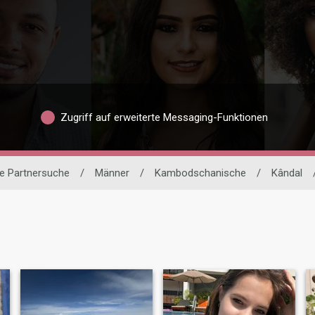
Zugriff auf erweiterte Messaging-Funktionen
le Partnersuche
/
Männer
/
Kambodschanische
/
Kândal