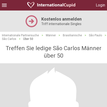
Login
Kostenlos anmelden
Triff internationale Singles
Internationale Partnersuche
>
Männer
>
Brasilianische
>
São Paulo
>
São Carlos
>
Über 50
Treffen Sie ledige São Carlos Männer
über 50