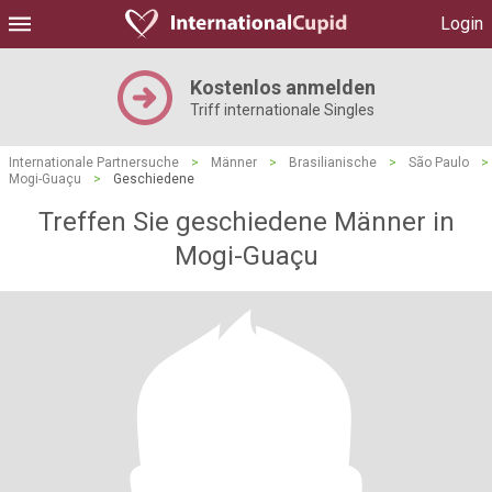
Login
Kostenlos anmelden
Triff internationale Singles
Internationale Partnersuche
>
Männer
>
Brasilianische
>
São Paulo
>
Mogi-Guaçu
>
Geschiedene
Treffen Sie geschiedene Männer in
Mogi-Guaçu